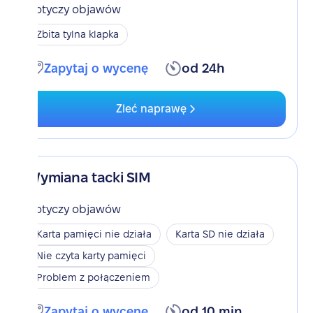
Dotyczy objawów
Zbita tylna klapka
Zapytaj o wycenę
od 24h
Zleć naprawę
Wymiana tacki SIM
Dotyczy objawów
Karta pamięci nie działa
Karta SD nie działa
Nie czyta karty pamięci
Problem z połączeniem
Zapytaj o wycenę
od 10 min