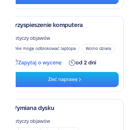
Przyspieszenie komputera
Dotyczy objawów
Nie mogę odblokować laptopa
Wolno działa
Zapytaj o wycenę
od 2 dni
Zleć naprawę
Wymiana dysku
Dotyczy objawów