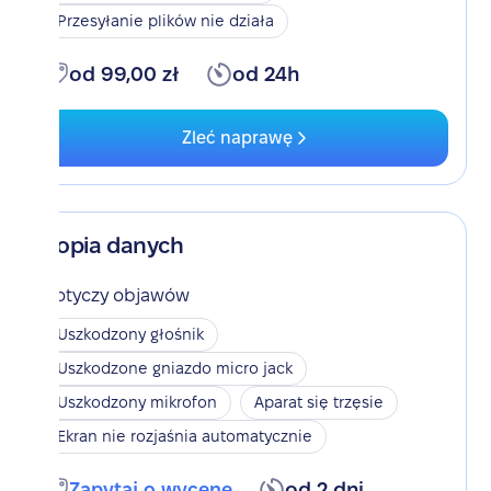
Przesyłanie plików nie działa
od 99,00 zł
od 24h
Zleć naprawę
Kopia danych
Dotyczy objawów
Uszkodzony głośnik
Uszkodzone gniazdo micro jack
Uszkodzony mikrofon
Aparat się trzęsie
Ekran nie rozjaśnia automatycznie
Zapytaj o wycenę
od 2 dni