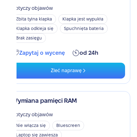
Dotyczy objawów
Zbita tylna klapka
Klapka jest wypukła
Klapka odkleja się
Spuchnięta bateria
Brak zasięgu
Zapytaj o wycenę
od 24h
Zleć naprawę
Wymiana pamięci RAM
Dotyczy objawów
Nie włącza się
Bluescreen
Laptop się zawiesza