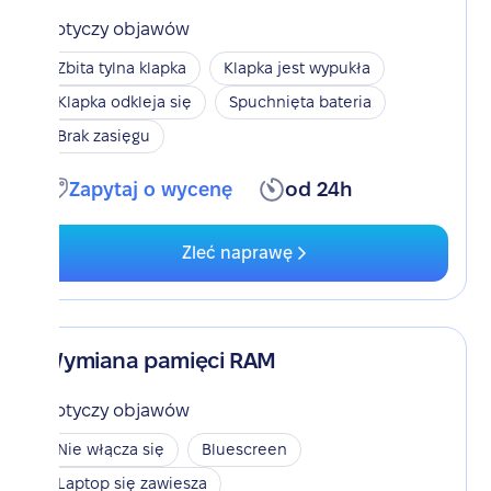
Dotyczy objawów
Zbita tylna klapka
Klapka jest wypukła
Klapka odkleja się
Spuchnięta bateria
Brak zasięgu
Zapytaj o wycenę
od 24h
Zleć naprawę
Wymiana pamięci RAM
Dotyczy objawów
Nie włącza się
Bluescreen
Laptop się zawiesza