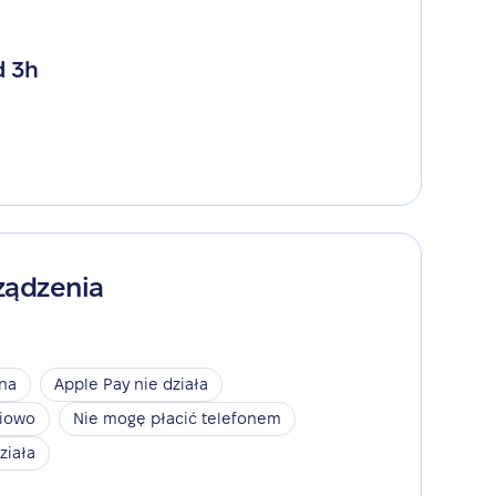
d 3h
ządzenia
ina
Apple Pay nie działa
niowo
Nie mogę płacić telefonem
ziała