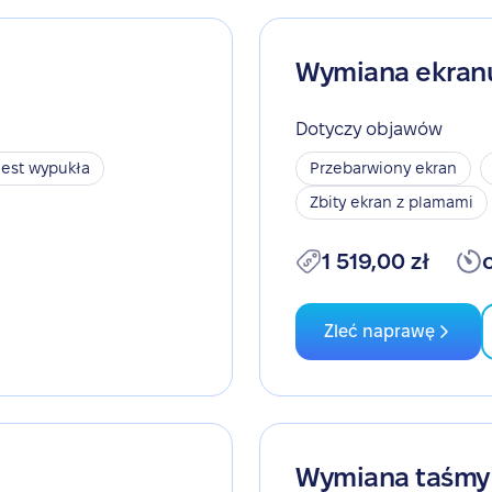
Wymiana ekran
Dotyczy objawów
jest wypukła
Przebarwiony ekran
Zbity ekran z plamami
1 519,00 zł
Zleć naprawę
Wymiana taśmy