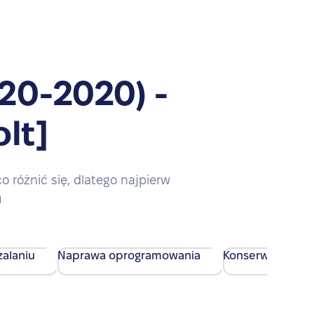
20-2020) -
lt]
różnić się, dlatego najpierw
u
alaniu
Naprawa oprogramowania
Konserwacja urz