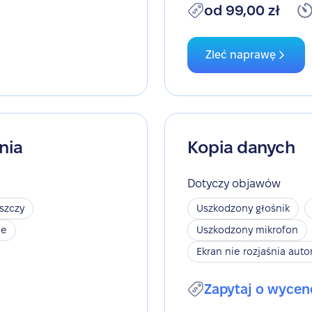
od 99,00 zł
Zleć naprawę
nia
Kopia danych
Dotyczy objawów
szczy
Uszkodzony głośnik
je
Uszkodzony mikrofon
Ekran nie rozjaśnia aut
Zapytaj o wycen