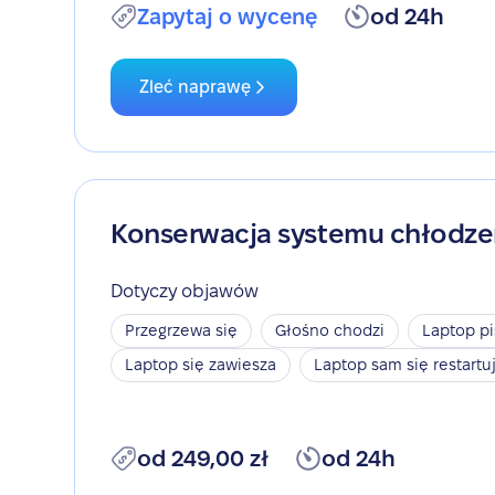
Zapytaj o wycenę
od 24h
Zleć naprawę
Konserwacja systemu chłodze
Dotyczy objawów
Przegrzewa się
Głośno chodzi
Laptop pi
Laptop się zawiesza
Laptop sam się restartu
od 249,00 zł
od 24h