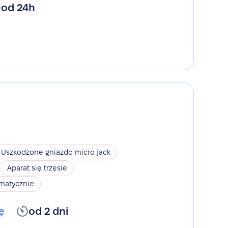
od 24h
Uszkodzone gniazdo micro jack
Aparat się trzęsie
omatycznie
ę
od 2 dni