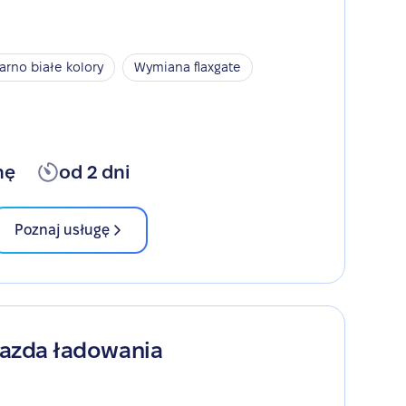
arno białe kolory
Wymiana flaxgate
nę
od 2 dni
Poznaj usługę
iazda ładowania