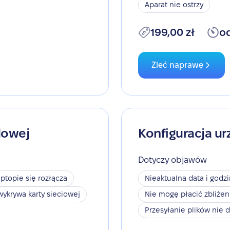
Aparat nie ostrzy
199,00 zł
o
Zleć naprawę
dowej
Konfiguracja ur
Dotyczy objawów
aptopie się rozłącza
Nieaktualna data i godz
wykrywa karty sieciowej
Nie mogę płacić zbliże
Przesyłanie plików nie d