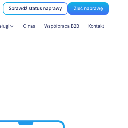
Sprawdź status naprawy
Zleć naprawę
sługi
O nas
Współpraca B2B
Kontakt