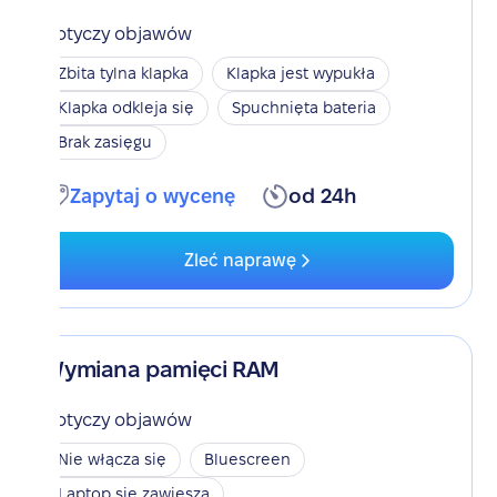
Dotyczy objawów
Zbita tylna klapka
Klapka jest wypukła
Klapka odkleja się
Spuchnięta bateria
Brak zasięgu
Zapytaj o wycenę
od 24h
Zleć naprawę
Wymiana pamięci RAM
Dotyczy objawów
Nie włącza się
Bluescreen
Laptop się zawiesza