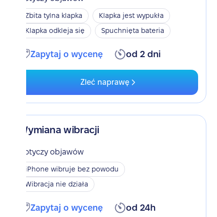
Zbita tylna klapka
Klapka jest wypukła
Klapka odkleja się
Spuchnięta bateria
Zapytaj o wycenę
od 2 dni
Zleć naprawę
Wymiana wibracji
Dotyczy objawów
iPhone wibruje bez powodu
Wibracja nie działa
Zapytaj o wycenę
od 24h