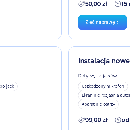
50,00 zł
15
Zleć naprawę
Instalacja now
Dotyczy objawów
ro jack
Uszkodzony mikrofon
Ekran nie rozjaśnia aut
Aparat nie ostrzy
99,00 zł
od