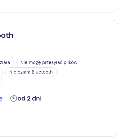
ooth
ziała
Nie mogę przesyłać plików
Nie działa Bluetooth
ę
od 2 dni