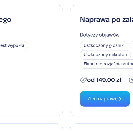
nego
Naprawa po zal
Dotyczy objawów
jest wypukła
Uszkodzony głośnik
Uszkodzony mikrofon
Ekran nie rozjaśnia aut
od 149,00 zł
Zleć naprawę