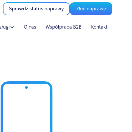
Sprawdź status naprawy
Zleć naprawę
sługi
O nas
Współpraca B2B
Kontakt