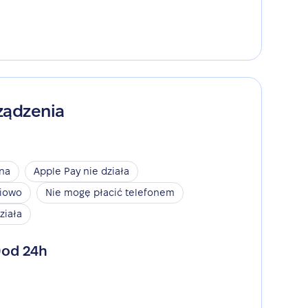
ządzenia
ina
Apple Pay nie działa
niowo
Nie mogę płacić telefonem
ziała
od 24h