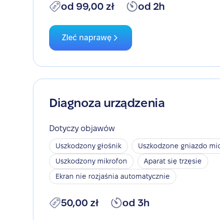
od 99,00 zł
od 2h
Zleć naprawę
Diagnoza urządzenia
Dotyczy objawów
Uszkodzony głośnik
Uszkodzone gniazdo mic
Uszkodzony mikrofon
Aparat się trzęsie
Ekran nie rozjaśnia automatycznie
50,00 zł
od 3h