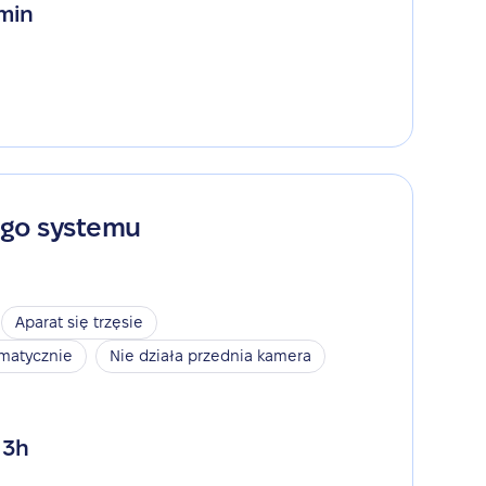
 min
ego systemu
Aparat się trzęsie
omatycznie
Nie działa przednia kamera
 3h