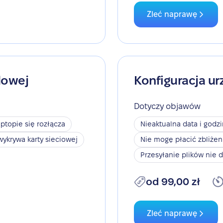
Zleć naprawę
dowej
Konfiguracja ur
Dotyczy objawów
aptopie się rozłącza
Nieaktualna data i godz
wykrywa karty sieciowej
Nie mogę płacić zbliże
Przesyłanie plików nie d
od 99,00 zł
Zleć naprawę