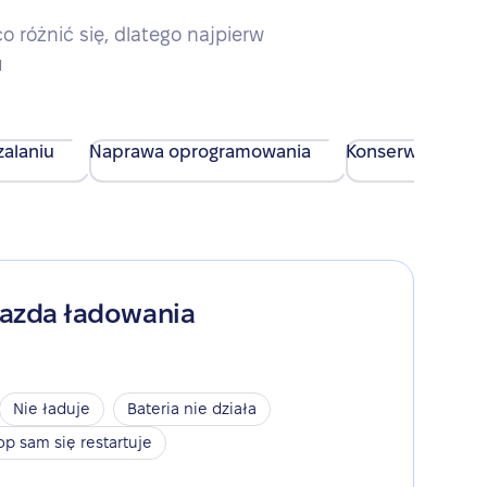
różnić się, dlatego najpierw
u
alaniu
Naprawa oprogramowania
Konserwacja urz
iazda ładowania
Nie ładuje
Bateria nie działa
op sam się restartuje