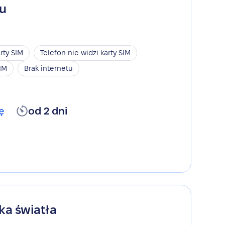
gu
rty SIM
Telefon nie widzi karty SIM
SIM
Brak internetu
ę
od 2 dni
ka światła