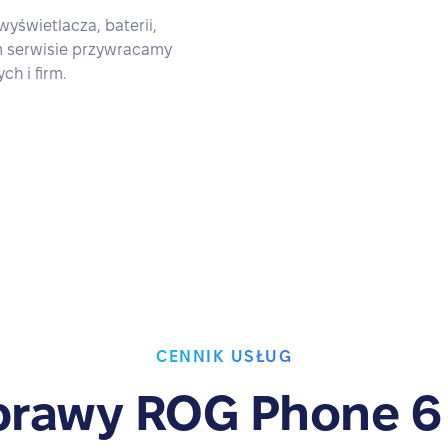
świetlacza, baterii,
m serwisie przywracamy
h i firm.
CENNIK USŁUG
rawy ROG Phone 6