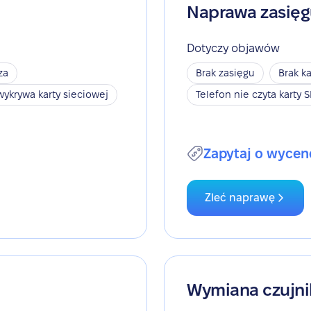
Naprawa zasię
Dotyczy objawów
za
Brak zasięgu
Brak ka
wykrywa karty sieciowej
Telefon nie czyta karty 
Zapytaj o wycen
Zleć naprawę
Wymiana czujni