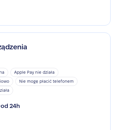
ządzenia
ina
Apple Pay nie działa
niowo
Nie mogę płacić telefonem
ziała
od 24h