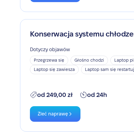
Konserwacja systemu chłodze
Dotyczy objawów
Przegrzewa się
Głośno chodzi
Laptop pi
Laptop się zawiesza
Laptop sam się restartu
od 249,00 zł
od 24h
Zleć naprawę