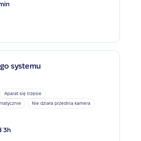
 min
ego systemu
Aparat się trzęsie
omatycznie
Nie działa przednia kamera
d 3h