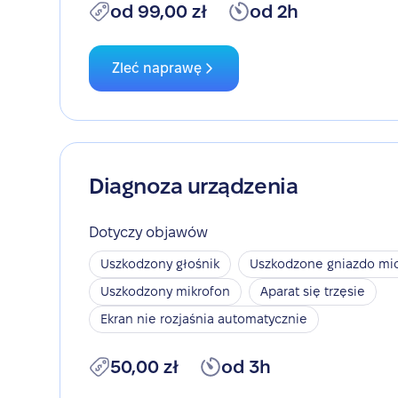
od 99,00 zł
od 2h
Zleć naprawę
Diagnoza urządzenia
Dotyczy objawów
Uszkodzony głośnik
Uszkodzone gniazdo mic
Uszkodzony mikrofon
Aparat się trzęsie
Ekran nie rozjaśnia automatycznie
50,00 zł
od 3h