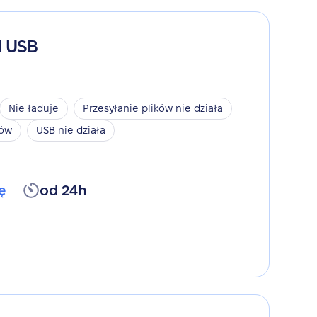
d USB
Nie ładuje
Przesyłanie plików nie działa
ków
USB nie działa
ę
od 24h