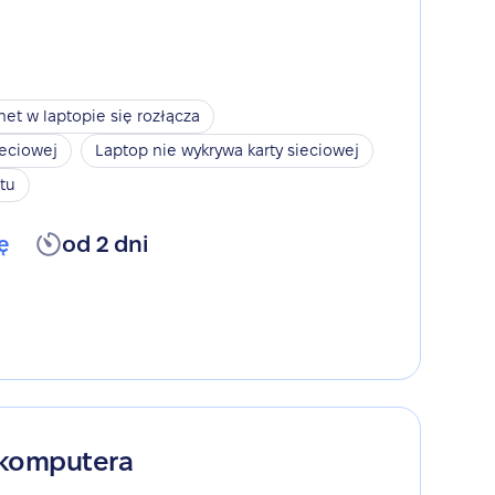
net w laptopie się rozłącza
ieciowej
Laptop nie wykrywa karty sieciowej
tu
ę
od 2 dni
 komputera