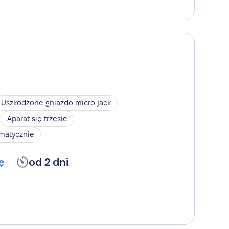
Uszkodzone gniazdo micro jack
Aparat się trzęsie
omatycznie
ę
od 2 dni