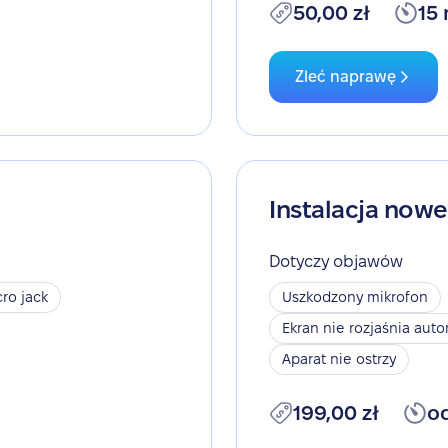
50,00 zł
15
Zleć naprawę
Instalacja now
Dotyczy objawów
ro jack
Uszkodzony mikrofon
Ekran nie rozjaśnia aut
Aparat nie ostrzy
199,00 zł
o