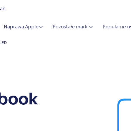
nań
Naprawa Apple
Pozostałe marki
Popularne u
OLED
obook