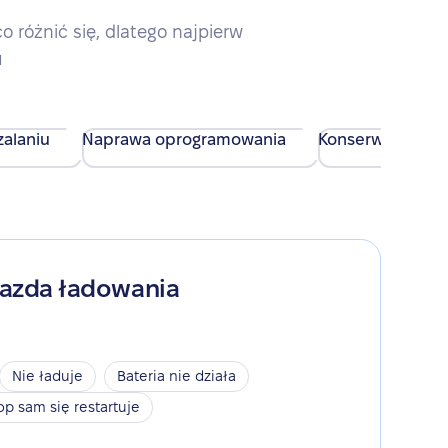
różnić się, dlatego najpierw
u
alaniu
Naprawa oprogramowania
Konserwacja urz
iazda ładowania
Nie ładuje
Bateria nie działa
op sam się restartuje