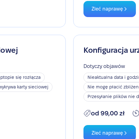
Zleć naprawę
dowej
Konfiguracja ur
Dotyczy objawów
aptopie się rozłącza
Nieaktualna data i godz
wykrywa karty sieciowej
Nie mogę płacić zbliże
Przesyłanie plików nie d
od 99,00 zł
Zleć naprawę