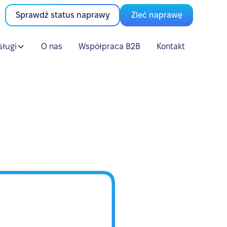
Sprawdź status naprawy
Zleć naprawę
sługi
O nas
Współpraca B2B
Kontakt