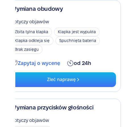
Wymiana obudowy
Dotyczy objawów
Zbita tylna klapka
Klapka jest wypukła
Klapka odkleja się
Spuchnięta bateria
Brak zasięgu
Zapytaj o wycenę
od 24h
Zleć naprawę
Wymiana przycisków głośności
Dotyczy objawów