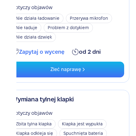
Dotyczy objawów
Nie działa ładowanie
Przerywa mikrofon
Nie ładuje
Problem z dotykiem
Nie działa dzwięk
Zapytaj o wycenę
od 2 dni
Zleć naprawę
Wymiana tylnej klapki
Dotyczy objawów
Zbita tylna klapka
Klapka jest wypukła
Klapka odkleja się
Spuchnięta bateria