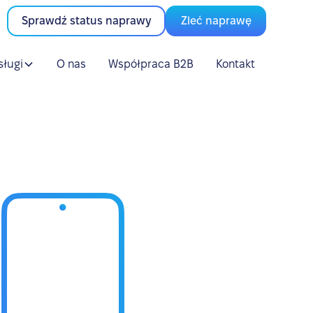
Sprawdź status naprawy
Zleć naprawę
sługi
O nas
Współpraca B2B
Kontakt