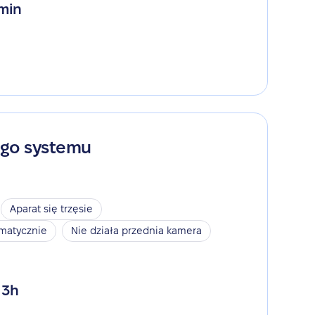
 min
ego systemu
Aparat się trzęsie
omatycznie
Nie działa przednia kamera
 3h