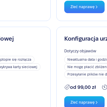
Zleć naprawę
dowej
Konfiguracja ur
Dotyczy objawów
aptopie się rozłącza
Nieaktualna data i godz
wykrywa karty sieciowej
Nie mogę płacić zbliże
Przesyłanie plików nie d
od 99,00 zł
Zleć naprawę