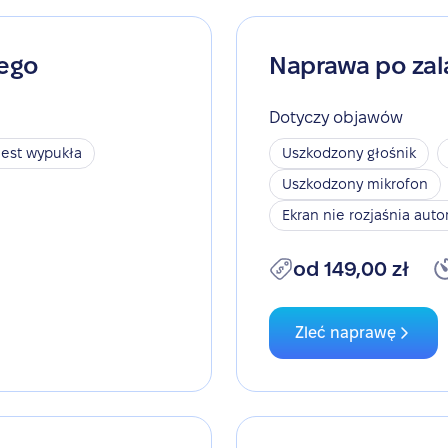
nego
Naprawa po zal
Dotyczy objawów
jest wypukła
Uszkodzony głośnik
Uszkodzony mikrofon
Ekran nie rozjaśnia aut
od 149,00 zł
Zleć naprawę