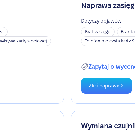
Naprawa zasię
Dotyczy objawów
za
Brak zasięgu
Brak ka
wykrywa karty sieciowej
Telefon nie czyta karty 
Zapytaj o wycen
Zleć naprawę
Wymiana czujni