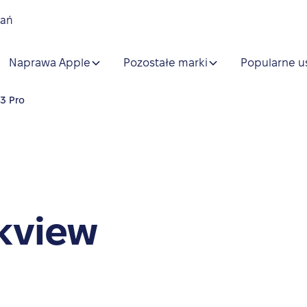
nań
Naprawa Apple
Pozostałe marki
Popularne u
3 Pro
kview