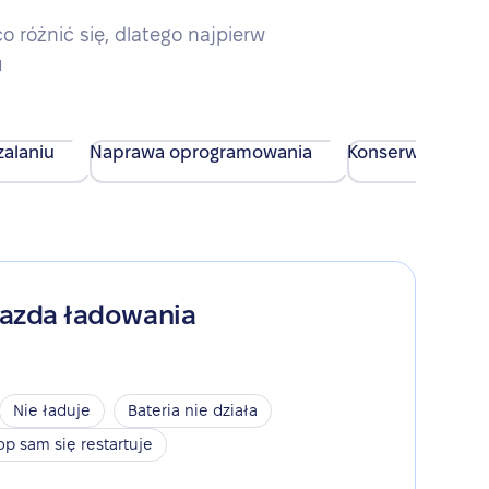
różnić się, dlatego najpierw
u
alaniu
Naprawa oprogramowania
Konserwacja urz
iazda ładowania
Nie ładuje
Bateria nie działa
op sam się restartuje