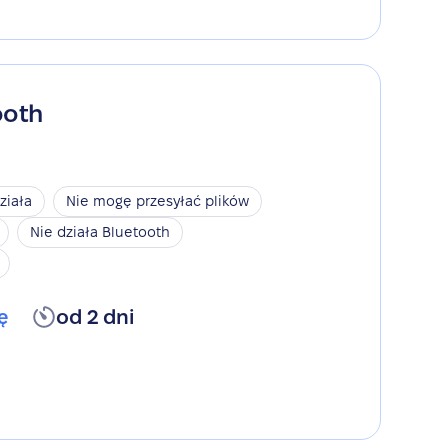
ooth
ziała
Nie mogę przesyłać plików
Nie działa Bluetooth
ę
od 2 dni