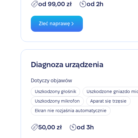
od 99,00 zł
od 2h
Zleć naprawę
Diagnoza urządzenia
Dotyczy objawów
Uszkodzony głośnik
Uszkodzone gniazdo mic
Uszkodzony mikrofon
Aparat się trzęsie
Ekran nie rozjaśnia automatycznie
50,00 zł
od 3h