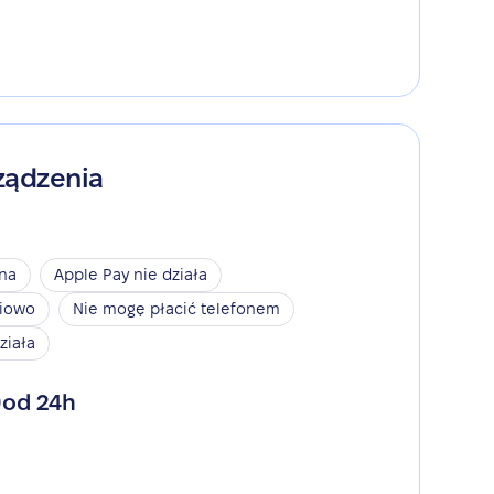
ządzenia
ina
Apple Pay nie działa
niowo
Nie mogę płacić telefonem
ziała
od 24h