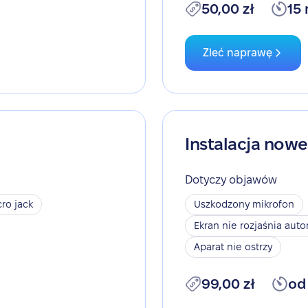
50,00 zł
15
Zleć naprawę
Instalacja now
Dotyczy objawów
ro jack
Uszkodzony mikrofon
Ekran nie rozjaśnia aut
Aparat nie ostrzy
99,00 zł
od