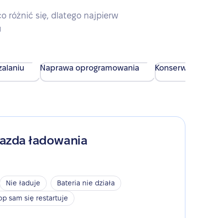
różnić się, dlatego najpierw
u
alaniu
Naprawa oprogramowania
Konserwacja urz
iazda ładowania
Nie ładuje
Bateria nie działa
op sam się restartuje