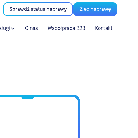
Sprawdź status naprawy
Zleć naprawę
sługi
O nas
Współpraca B2B
Kontakt