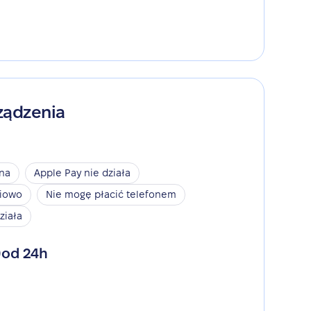
ządzenia
ina
Apple Pay nie działa
niowo
Nie mogę płacić telefonem
ziała
od 24h