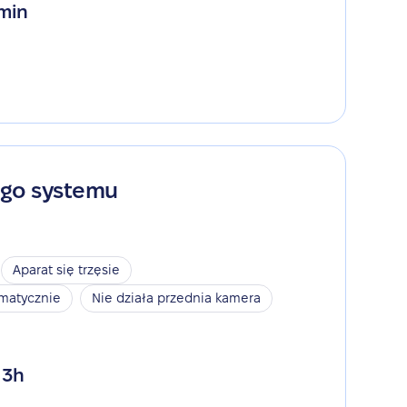
 min
ego systemu
Aparat się trzęsie
omatycznie
Nie działa przednia kamera
 3h