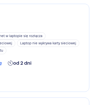
net w laptopie się rozłącza
ieciowej
Laptop nie wykrywa karty sieciowej
tu
ę
od 2 dni