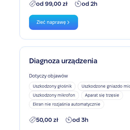
od 99,00 zł
od 2h
Zleć naprawę
Diagnoza urządzenia
Dotyczy objawów
Uszkodzony głośnik
Uszkodzone gniazdo mic
Uszkodzony mikrofon
Aparat się trzęsie
Ekran nie rozjaśnia automatycznie
50,00 zł
od 3h