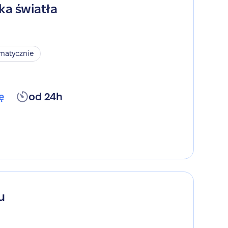
ka światła
omatycznie
ę
od 24h
u