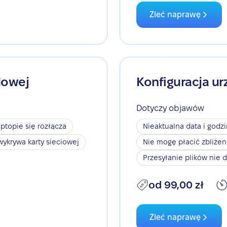
Zleć naprawę
dowej
Konfiguracja ur
Dotyczy objawów
aptopie się rozłącza
Nieaktualna data i godz
wykrywa karty sieciowej
Nie mogę płacić zbliże
Przesyłanie plików nie d
od 99,00 zł
Zleć naprawę