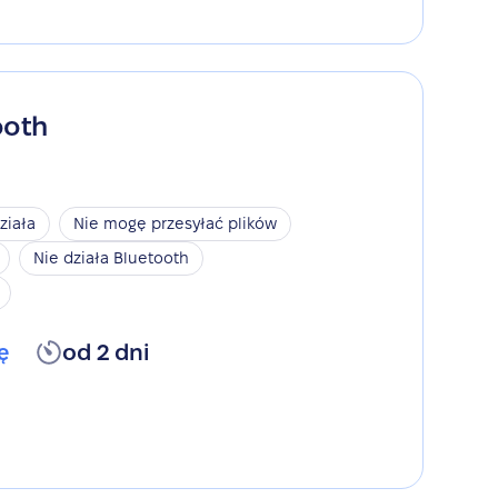
ooth
ziała
Nie mogę przesyłać plików
Nie działa Bluetooth
ę
od 2 dni