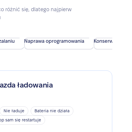
różnić się, dlatego najpierw
u
alaniu
Naprawa oprogramowania
Konserwacja urz
iazda ładowania
Nie ładuje
Bateria nie działa
op sam się restartuje