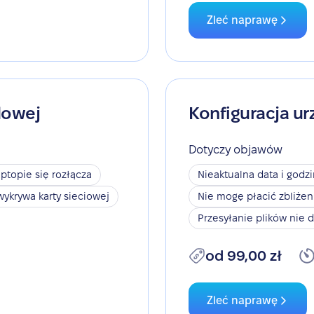
Zleć naprawę
dowej
Konfiguracja ur
Dotyczy objawów
aptopie się rozłącza
Nieaktualna data i godz
wykrywa karty sieciowej
Nie mogę płacić zbliże
Przesyłanie plików nie d
od 99,00 zł
Zleć naprawę