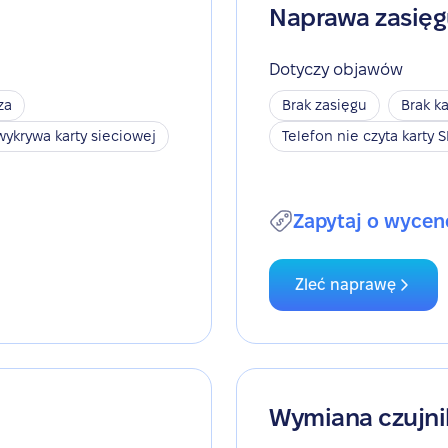
Naprawa zasię
Dotyczy objawów
za
Brak zasięgu
Brak ka
wykrywa karty sieciowej
Telefon nie czyta karty 
Zapytaj o wycen
Zleć naprawę
Wymiana czujni