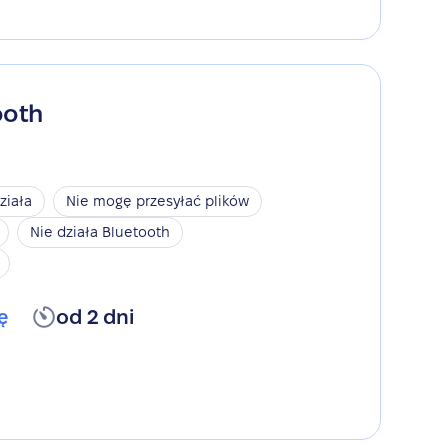
ooth
ziała
Nie mogę przesyłać plików
Nie działa Bluetooth
ę
od 2 dni