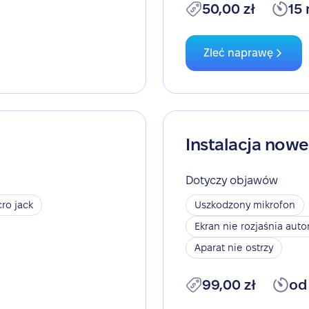
50,00 zł
15
Zleć naprawę
Instalacja now
Dotyczy objawów
ro jack
Uszkodzony mikrofon
Ekran nie rozjaśnia aut
Aparat nie ostrzy
99,00 zł
od