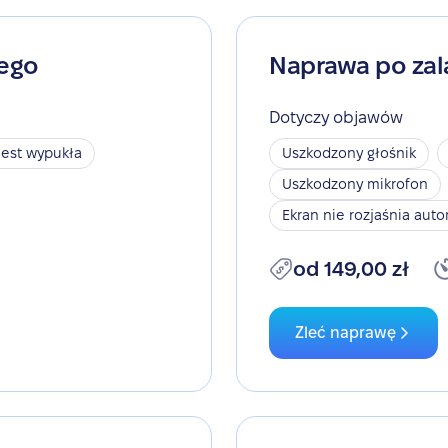
nego
Naprawa po zal
Dotyczy objawów
jest wypukła
Uszkodzony głośnik
Uszkodzony mikrofon
Ekran nie rozjaśnia aut
od 149,00 zł
Zleć naprawę