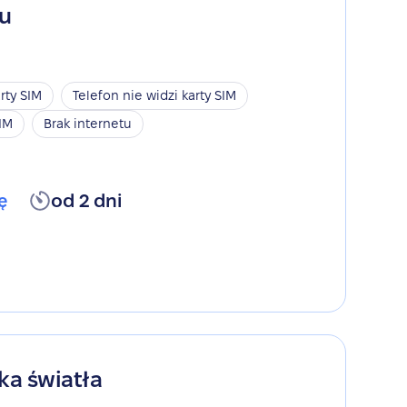
gu
rty SIM
Telefon nie widzi karty SIM
SIM
Brak internetu
ę
od 2 dni
ka światła