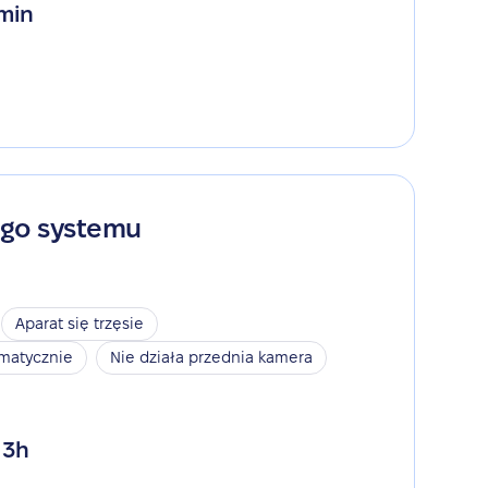
 min
ego systemu
Aparat się trzęsie
omatycznie
Nie działa przednia kamera
 3h