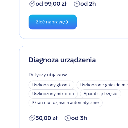
od 99,00 zł
od 2h
Zleć naprawę
Diagnoza urządzenia
Dotyczy objawów
Uszkodzony głośnik
Uszkodzone gniazdo mic
Uszkodzony mikrofon
Aparat się trzęsie
Ekran nie rozjaśnia automatycznie
50,00 zł
od 3h