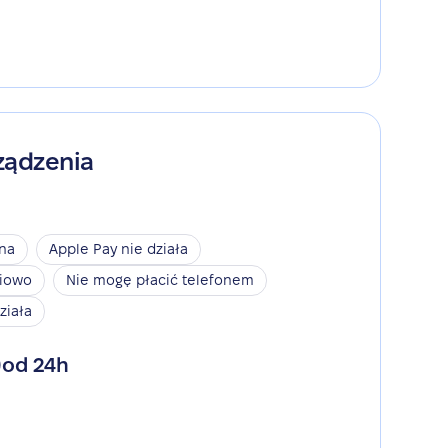
ządzenia
ina
Apple Pay nie działa
niowo
Nie mogę płacić telefonem
ziała
od 24h