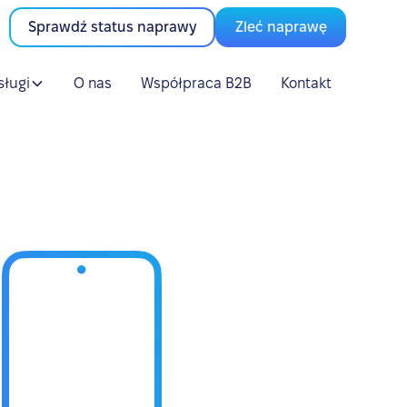
Sprawdź status naprawy
Zleć naprawę
sługi
O nas
Współpraca B2B
Kontakt