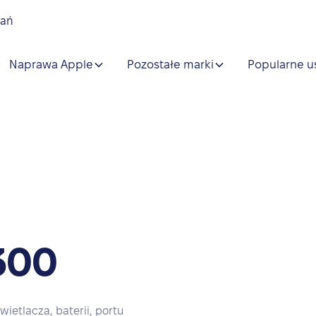
nań
Naprawa Apple
Pozostałe marki
Popularne u
300
etlacza, baterii, portu