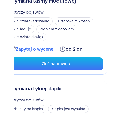
Wymiana taśmy modułowej
Dotyczy objawów
Nie działa ładowanie
Przerywa mikrofon
Nie ładuje
Problem z dotykiem
Nie działa dzwięk
Zapytaj o wycenę
od 2 dni
Zleć naprawę
Wymiana tylnej klapki
Dotyczy objawów
Zbita tylna klapka
Klapka jest wypukła