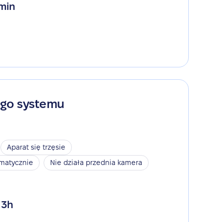
 min
ego systemu
Aparat się trzęsie
omatycznie
Nie działa przednia kamera
 3h