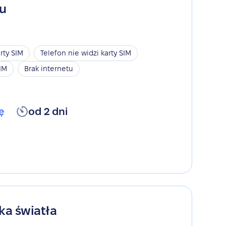
gu
rty SIM
Telefon nie widzi karty SIM
SIM
Brak internetu
ę
od 2 dni
ka światła