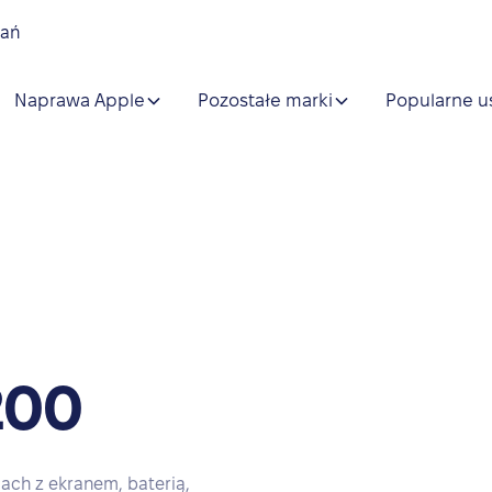
nań
Naprawa Apple
Pozostałe marki
Popularne u
200
ch z ekranem, baterią,