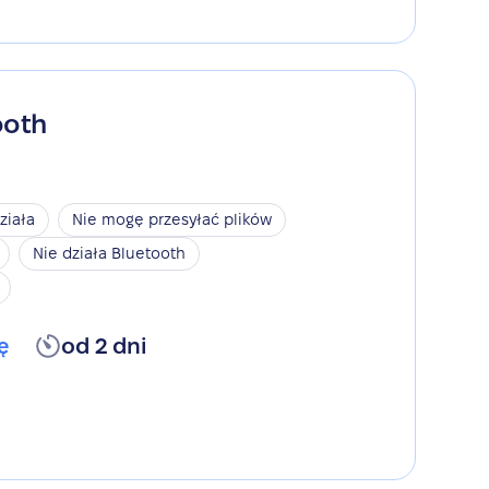
ooth
ziała
Nie mogę przesyłać plików
Nie działa Bluetooth
ę
od 2 dni