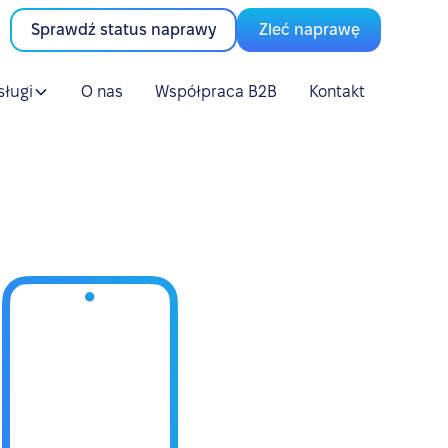
Sprawdź status naprawy
Zleć naprawę
sługi
O nas
Współpraca B2B
Kontakt