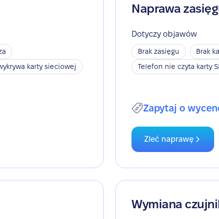
Naprawa zasię
Dotyczy objawów
za
Brak zasięgu
Brak ka
wykrywa karty sieciowej
Telefon nie czyta karty 
Zapytaj o wycen
Zleć naprawę
Wymiana czujni