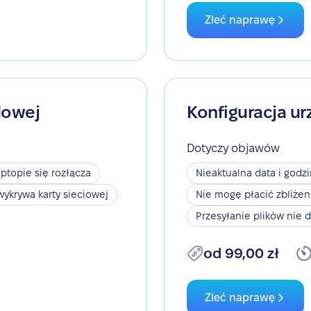
Zleć naprawę
dowej
Konfiguracja ur
Dotyczy objawów
aptopie się rozłącza
Nieaktualna data i godz
wykrywa karty sieciowej
Nie mogę płacić zbliże
Przesyłanie plików nie d
od 99,00 zł
Zleć naprawę