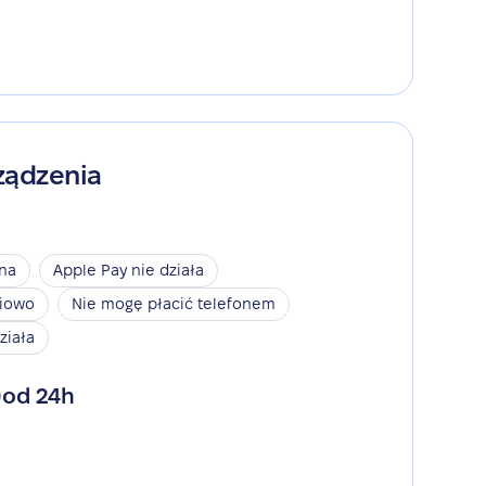
ządzenia
ina
Apple Pay nie działa
niowo
Nie mogę płacić telefonem
ziała
od 24h