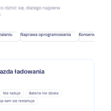
różnić się, dlatego najpierw
u
alaniu
Naprawa oprogramowania
Konserwacja urz
iazda ładowania
Nie ładuje
Bateria nie działa
op sam się restartuje