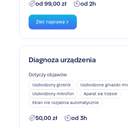
od 99,00 zł
od 2h
Zleć naprawę
Diagnoza urządzenia
Dotyczy objawów
Uszkodzony głośnik
Uszkodzone gniazdo mic
Uszkodzony mikrofon
Aparat się trzęsie
Ekran nie rozjaśnia automatycznie
50,00 zł
od 3h