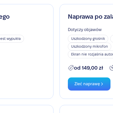
nego
Naprawa po zal
Dotyczy objawów
jest wypukła
Uszkodzony głośnik
Uszkodzony mikrofon
Ekran nie rozjaśnia aut
od 149,00 zł
Zleć naprawę