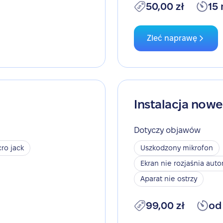
50,00 zł
15
Zleć naprawę
Instalacja now
Dotyczy objawów
ro jack
Uszkodzony mikrofon
Ekran nie rozjaśnia aut
Aparat nie ostrzy
99,00 zł
od