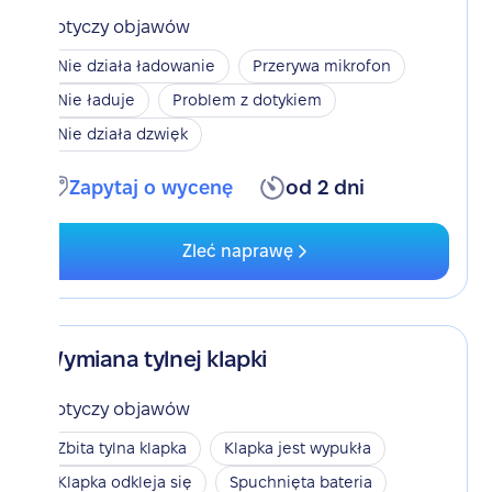
Dotyczy objawów
Nie działa ładowanie
Przerywa mikrofon
Nie ładuje
Problem z dotykiem
Nie działa dzwięk
Zapytaj o wycenę
od 2 dni
Zleć naprawę
Wymiana tylnej klapki
Dotyczy objawów
Zbita tylna klapka
Klapka jest wypukła
Klapka odkleja się
Spuchnięta bateria