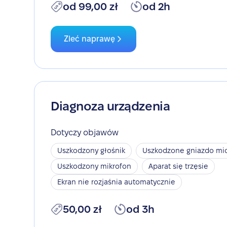
od 99,00 zł
od 2h
Zleć naprawę
Diagnoza urządzenia
Dotyczy objawów
Uszkodzony głośnik
Uszkodzone gniazdo mic
Uszkodzony mikrofon
Aparat się trzęsie
Ekran nie rozjaśnia automatycznie
50,00 zł
od 3h