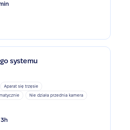
 min
ego systemu
Aparat się trzęsie
omatycznie
Nie działa przednia kamera
 3h