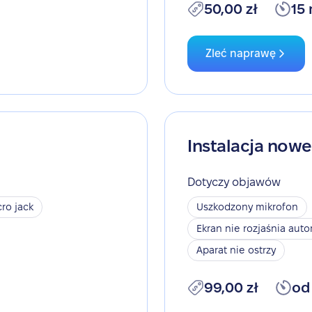
50,00 zł
15
Zleć naprawę
Instalacja now
Dotyczy objawów
ro jack
Uszkodzony mikrofon
Ekran nie rozjaśnia aut
Aparat nie ostrzy
99,00 zł
od