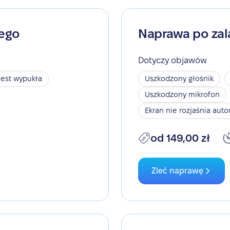
nego
Naprawa po zal
Dotyczy objawów
jest wypukła
Uszkodzony głośnik
Uszkodzony mikrofon
Ekran nie rozjaśnia aut
od 149,00 zł
Zleć naprawę