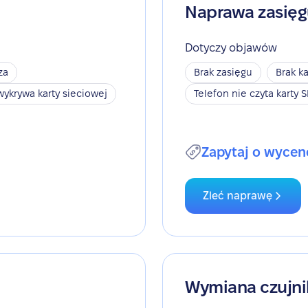
Naprawa zasię
Dotyczy objawów
za
Brak zasięgu
Brak ka
wykrywa karty sieciowej
Telefon nie czyta karty 
Zapytaj o wycen
Zleć naprawę
Wymiana czujni