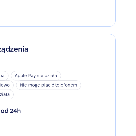
ządzenia
ina
Apple Pay nie działa
niowo
Nie mogę płacić telefonem
ziała
od 24h