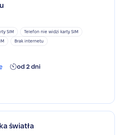
gu
rty SIM
Telefon nie widzi karty SIM
SIM
Brak internetu
ę
od 2 dni
ka światła