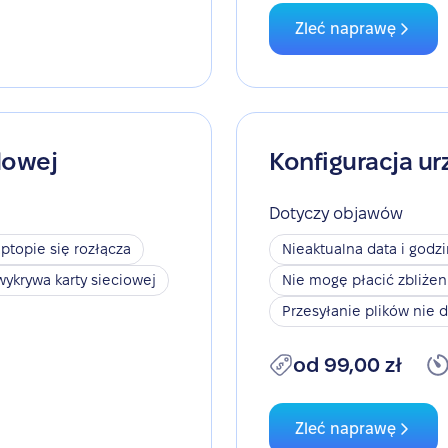
Zleć naprawę
dowej
Konfiguracja ur
Dotyczy objawów
aptopie się rozłącza
Nieaktualna data i godz
wykrywa karty sieciowej
Nie mogę płacić zbliże
Przesyłanie plików nie d
od 99,00 zł
Zleć naprawę