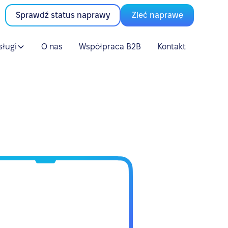
Sprawdź status naprawy
Zleć naprawę
sługi
O nas
Współpraca B2B
Kontakt