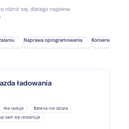
różnić się, dlatego najpierw
u
alaniu
Naprawa oprogramowania
Konserwacja urz
iazda ładowania
Nie ładuje
Bateria nie działa
op sam się restartuje