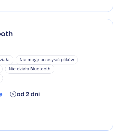
ooth
ziała
Nie mogę przesyłać plików
Nie działa Bluetooth
ę
od 2 dni