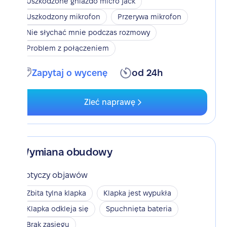
Uszkodzone gniazdo micro jack
Uszkodzony mikrofon
Przerywa mikrofon
Nie słychać mnie podczas rozmowy
Problem z połączeniem
Zapytaj o wycenę
od 24h
Zleć naprawę
Wymiana obudowy
Dotyczy objawów
Zbita tylna klapka
Klapka jest wypukła
Klapka odkleja się
Spuchnięta bateria
Brak zasięgu