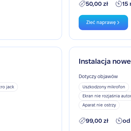
50,00 zł
15
Zleć naprawę
Instalacja now
Dotyczy objawów
ro jack
Uszkodzony mikrofon
Ekran nie rozjaśnia aut
Aparat nie ostrzy
99,00 zł
od