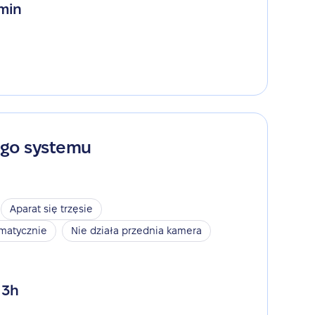
 min
ego systemu
Aparat się trzęsie
omatycznie
Nie działa przednia kamera
 3h