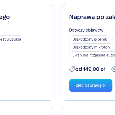
nego
Naprawa po zal
Dotyczy objawów
jest wypukła
Uszkodzony głośnik
Uszkodzony mikrofon
Ekran nie rozjaśnia aut
od 149,00 zł
Zleć naprawę