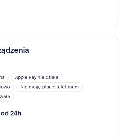
ządzenia
ina
Apple Pay nie działa
niowo
Nie mogę płacić telefonem
ziała
od 24h