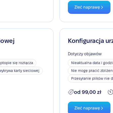
Zleć naprawę
dowej
Konfiguracja ur
Dotyczy objawów
aptopie się rozłącza
Nieaktualna data i godz
wykrywa karty sieciowej
Nie mogę płacić zbliże
Przesyłanie plików nie d
od 99,00 zł
Zleć naprawę