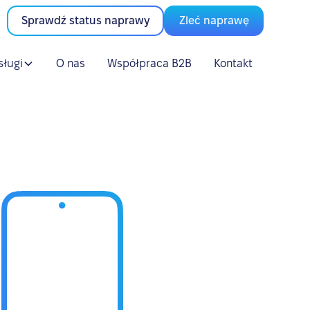
Sprawdź status naprawy
Zleć naprawę
sługi
O nas
Współpraca B2B
Kontakt