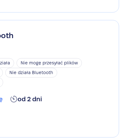
ooth
ziała
Nie mogę przesyłać plików
Nie działa Bluetooth
ę
od 2 dni