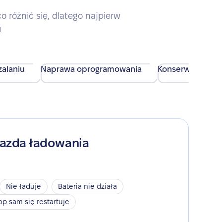
różnić się, dlatego najpierw
u
alaniu
Naprawa oprogramowania
Konserwacja urz
iazda ładowania
Nie ładuje
Bateria nie działa
op sam się restartuje