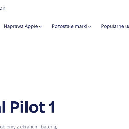
nań
Naprawa Apple
Pozostałe marki
Popularne u
 Pilot 1
oblemy z ekranem, baterią,