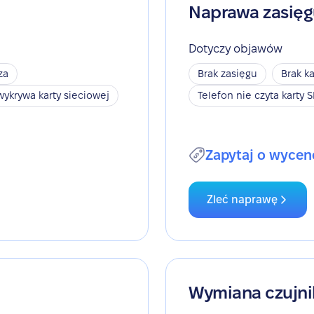
Naprawa zasię
Dotyczy objawów
za
Brak zasięgu
Brak ka
wykrywa karty sieciowej
Telefon nie czyta karty 
Zapytaj o wycen
Zleć naprawę
Wymiana czujni