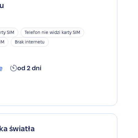
gu
rty SIM
Telefon nie widzi karty SIM
SIM
Brak internetu
ę
od 2 dni
ka światła