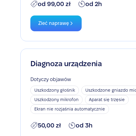
od 99,00 zł
od 2h
Zleć naprawę
Diagnoza urządzenia
Dotyczy objawów
Uszkodzony głośnik
Uszkodzone gniazdo mic
Uszkodzony mikrofon
Aparat się trzęsie
Ekran nie rozjaśnia automatycznie
50,00 zł
od 3h