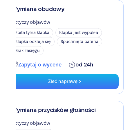
Wymiana obudowy
Dotyczy objawów
Zbita tylna klapka
Klapka jest wypukła
Klapka odkleja się
Spuchnięta bateria
Brak zasięgu
Zapytaj o wycenę
od 24h
Zleć naprawę
Wymiana przycisków głośności
Dotyczy objawów