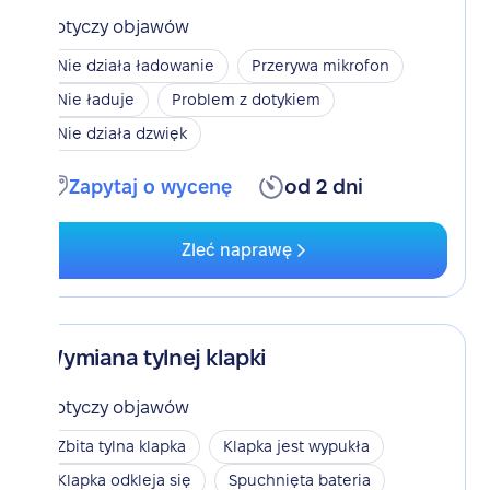
Dotyczy objawów
Nie działa ładowanie
Przerywa mikrofon
Nie ładuje
Problem z dotykiem
Nie działa dzwięk
Zapytaj o wycenę
od 2 dni
Zleć naprawę
Wymiana tylnej klapki
Dotyczy objawów
Zbita tylna klapka
Klapka jest wypukła
Klapka odkleja się
Spuchnięta bateria