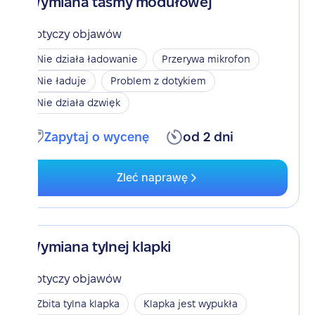
Wymiana taśmy modułowej
Dotyczy objawów
Nie działa ładowanie
Przerywa mikrofon
Nie ładuje
Problem z dotykiem
Nie działa dzwięk
Zapytaj o wycenę
od 2 dni
Zleć naprawę
Wymiana tylnej klapki
Dotyczy objawów
Zbita tylna klapka
Klapka jest wypukła