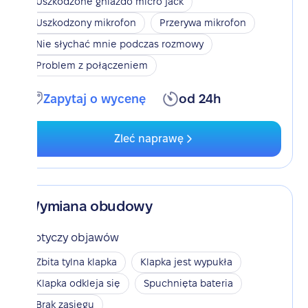
Uszkodzone gniazdo micro jack
Uszkodzony mikrofon
Przerywa mikrofon
Nie słychać mnie podczas rozmowy
Problem z połączeniem
Zapytaj o wycenę
od 24h
Zleć naprawę
Wymiana obudowy
Dotyczy objawów
Zbita tylna klapka
Klapka jest wypukła
Klapka odkleja się
Spuchnięta bateria
Brak zasięgu