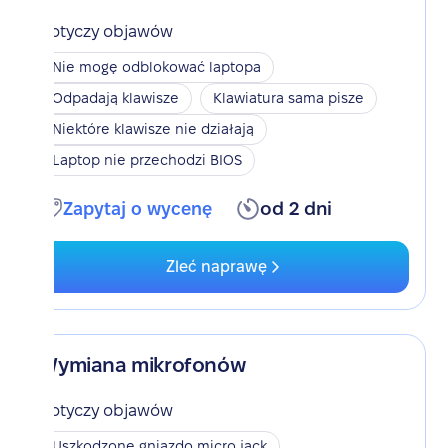
Dotyczy objawów
Nie mogę odblokować laptopa
Odpadają klawisze
Klawiatura sama pisze
Niektóre klawisze nie działają
Laptop nie przechodzi BIOS
Zapytaj o wycenę
od 2 dni
Zleć naprawę
Wymiana mikrofonów
Dotyczy objawów
Uszkodzone gniazdo micro jack