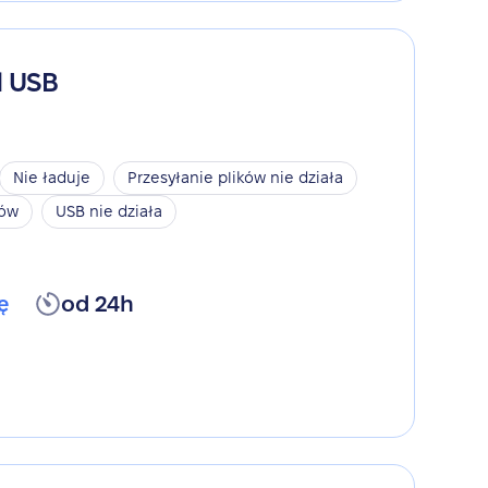
d USB
Nie ładuje
Przesyłanie plików nie działa
ków
USB nie działa
ę
od 24h