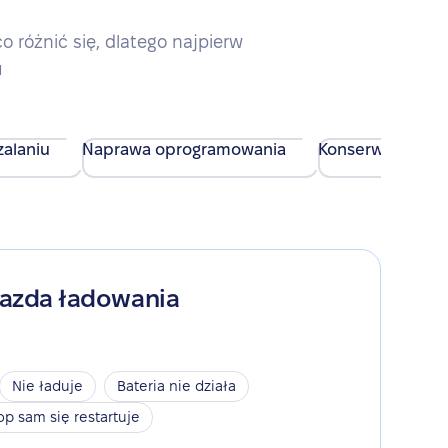
różnić się, dlatego najpierw
u
alaniu
Naprawa oprogramowania
Konserwacja urz
iazda ładowania
Nie ładuje
Bateria nie działa
op sam się restartuje