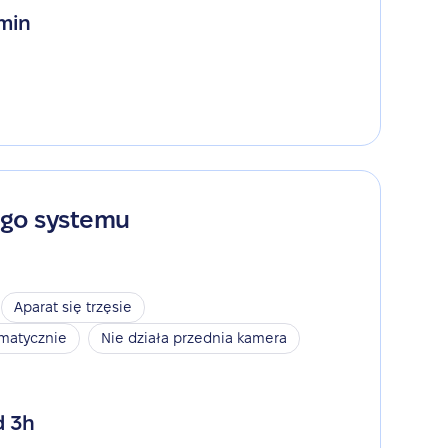
 min
ego systemu
Aparat się trzęsie
omatycznie
Nie działa przednia kamera
d 3h