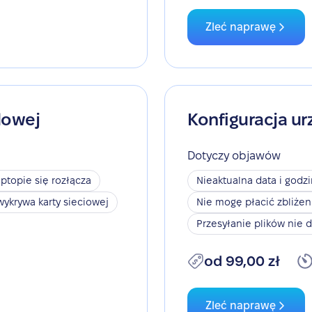
Zleć naprawę
dowej
Konfiguracja ur
Dotyczy objawów
aptopie się rozłącza
Nieaktualna data i godz
wykrywa karty sieciowej
Nie mogę płacić zbliże
Przesyłanie plików nie d
od 99,00 zł
Zleć naprawę