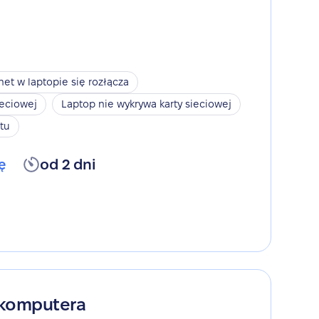
net w laptopie się rozłącza
ieciowej
Laptop nie wykrywa karty sieciowej
tu
ę
od 2 dni
 komputera