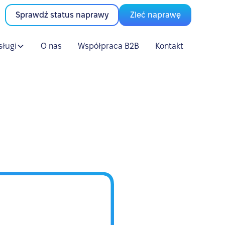
Sprawdź status naprawy
Zleć naprawę
sługi
O nas
Współpraca B2B
Kontakt