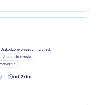
Uszkodzone gniazdo micro jack
Aparat się trzęsie
omatycznie
ę
od 2 dni