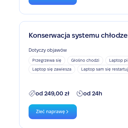
Konserwacja systemu chłodze
Dotyczy objawów
Przegrzewa się
Głośno chodzi
Laptop pi
Laptop się zawiesza
Laptop sam się restartu
od 249,00 zł
od 24h
Zleć naprawę