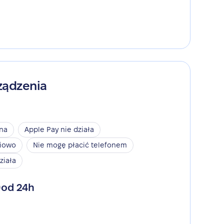
ządzenia
ina
Apple Pay nie działa
niowo
Nie mogę płacić telefonem
ziała
od 24h