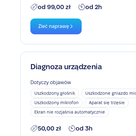
od 99,00 zł
od 2h
Zleć naprawę
Diagnoza urządzenia
Dotyczy objawów
Uszkodzony głośnik
Uszkodzone gniazdo mic
Uszkodzony mikrofon
Aparat się trzęsie
Ekran nie rozjaśnia automatycznie
50,00 zł
od 3h