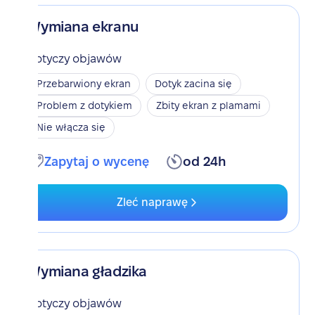
Wymiana ekranu
Dotyczy objawów
Przebarwiony ekran
Dotyk zacina się
Problem z dotykiem
Zbity ekran z plamami
Nie włącza się
Zapytaj o wycenę
od 24h
Zleć naprawę
Wymiana gładzika
Dotyczy objawów