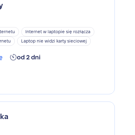
y
nternetu
Internet w laptopie się rozłącza
rnetu
Laptop nie widzi karty sieciowej
ę
od 2 dni
ika