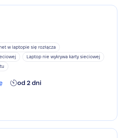
net w laptopie się rozłącza
ieciowej
Laptop nie wykrywa karty sieciowej
tu
ę
od 2 dni