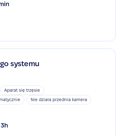
 min
ego systemu
Aparat się trzęsie
omatycznie
Nie działa przednia kamera
 3h