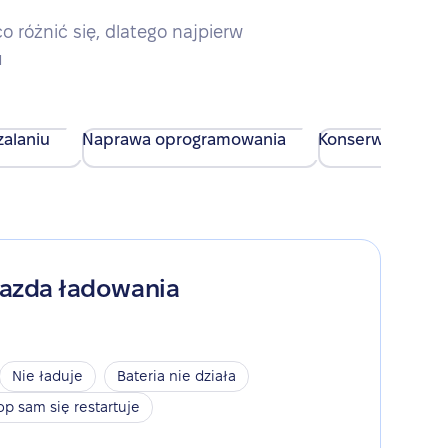
różnić się, dlatego najpierw
u
alaniu
Naprawa oprogramowania
Konserwacja urz
iazda ładowania
Nie ładuje
Bateria nie działa
op sam się restartuje