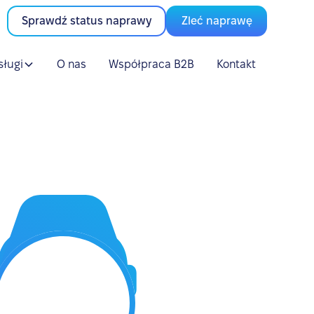
Sprawdź status naprawy
Zleć naprawę
sługi
O nas
Współpraca B2B
Kontakt