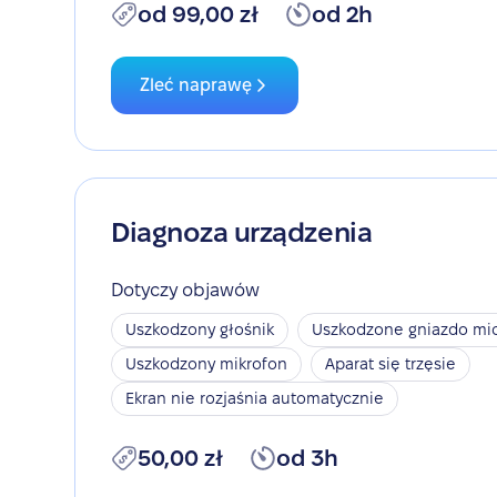
od 99,00 zł
od 2h
Zleć naprawę
Diagnoza urządzenia
Dotyczy objawów
Uszkodzony głośnik
Uszkodzone gniazdo mic
Uszkodzony mikrofon
Aparat się trzęsie
Ekran nie rozjaśnia automatycznie
50,00 zł
od 3h