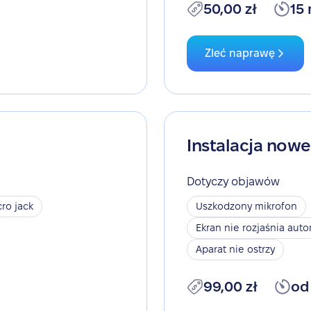
50,00 zł
15
Zleć naprawę
Instalacja now
Dotyczy objawów
ro jack
Uszkodzony mikrofon
Ekran nie rozjaśnia aut
Aparat nie ostrzy
99,00 zł
od