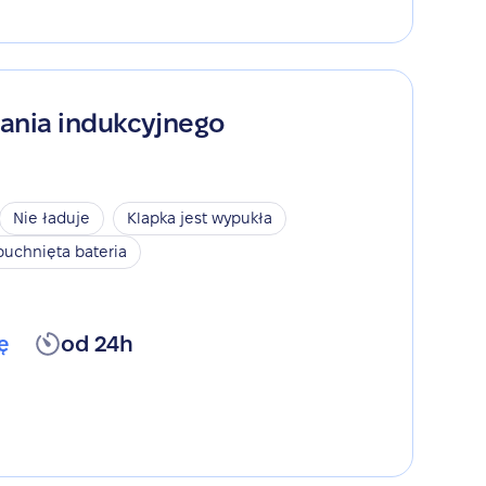
ania indukcyjnego
Nie ładuje
Klapka jest wypukła
puchnięta bateria
ę
od 24h