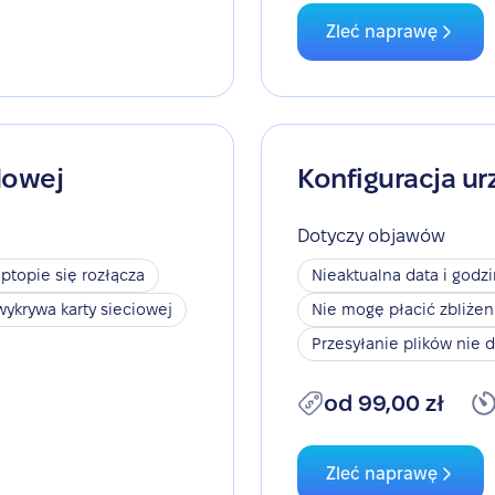
Zleć naprawę
dowej
Konfiguracja ur
Dotyczy objawów
aptopie się rozłącza
Nieaktualna data i godz
wykrywa karty sieciowej
Nie mogę płacić zbliże
Przesyłanie plików nie d
od 99,00 zł
Zleć naprawę