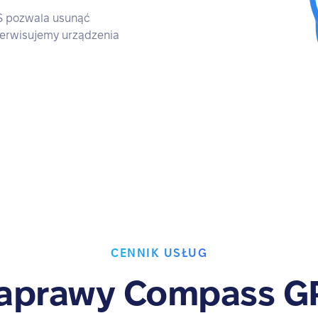
S pozwala usunąć
erwisujemy urządzenia
CENNIK USŁUG
aprawy Compass G