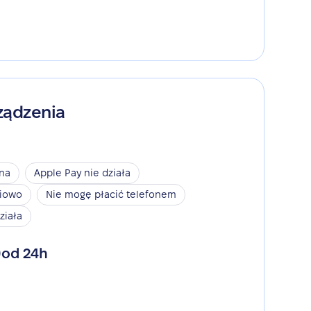
ządzenia
ina
Apple Pay nie działa
niowo
Nie mogę płacić telefonem
ziała
od 24h