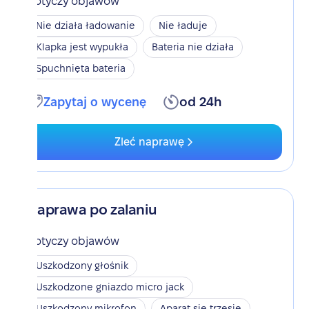
Dotyczy objawów
Nie działa ładowanie
Nie ładuje
Klapka jest wypukła
Bateria nie działa
Spuchnięta bateria
Zapytaj o wycenę
od 24h
Zleć naprawę
Naprawa po zalaniu
Dotyczy objawów
Uszkodzony głośnik
Uszkodzone gniazdo micro jack
Uszkodzony mikrofon
Aparat się trzęsie