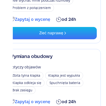
Nie słychać mnie podczas rozmowy
Problem z połączeniem
Zapytaj o wycenę
od 24h
Zleć naprawę
Wymiana obudowy
Dotyczy objawów
Zbita tylna klapka
Klapka jest wypukła
Klapka odkleja się
Spuchnięta bateria
Brak zasięgu
Zapytaj o wycenę
od 24h