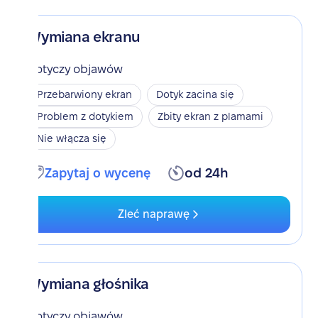
Wymiana ekranu
Dotyczy objawów
Przebarwiony ekran
Dotyk zacina się
Problem z dotykiem
Zbity ekran z plamami
Nie włącza się
Zapytaj o wycenę
od 24h
Zleć naprawę
Wymiana głośnika
Dotyczy objawów