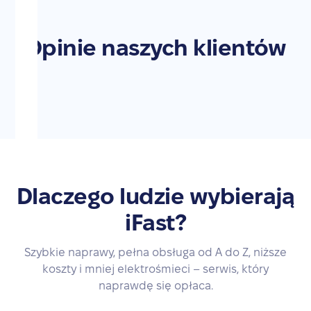
Opinie naszych klientów
Dlaczego ludzie wybierają
iFast?
Szybkie naprawy, pełna obsługa od A do Z, niższe
koszty i mniej elektrośmieci – serwis, który
naprawdę się opłaca.