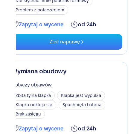
Nie słychać mnie podczas rozmowy
Problem z połączeniem
Zapytaj o wycenę
od 24h
Zleć naprawę
Wymiana obudowy
Dotyczy objawów
Zbita tylna klapka
Klapka jest wypukła
Klapka odkleja się
Spuchnięta bateria
Brak zasięgu
Zapytaj o wycenę
od 24h