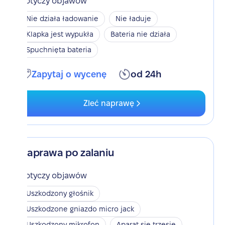
Dotyczy objawów
Nie działa ładowanie
Nie ładuje
Klapka jest wypukła
Bateria nie działa
Spuchnięta bateria
Zapytaj o wycenę
od 24h
Zleć naprawę
Naprawa po zalaniu
Dotyczy objawów
Uszkodzony głośnik
Uszkodzone gniazdo micro jack
Uszkodzony mikrofon
Aparat się trzęsie