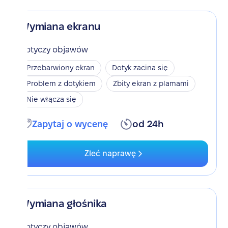
Wymiana ekranu
Dotyczy objawów
Przebarwiony ekran
Dotyk zacina się
Problem z dotykiem
Zbity ekran z plamami
Nie włącza się
Zapytaj o wycenę
od 24h
Zleć naprawę
Wymiana głośnika
Dotyczy objawów