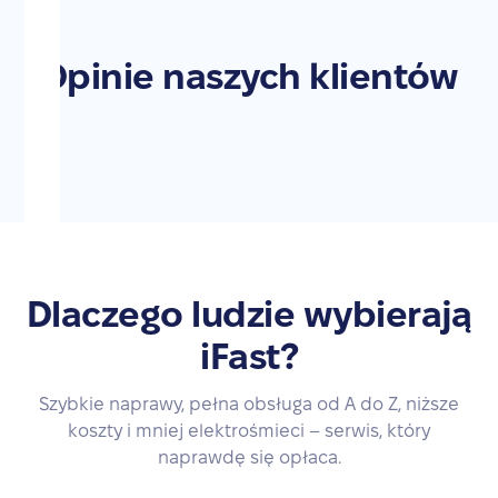
Opinie naszych klientów
Dlaczego ludzie wybierają
iFast?
Szybkie naprawy, pełna obsługa od A do Z, niższe
koszty i mniej elektrośmieci – serwis, który
naprawdę się opłaca.