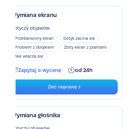
Wymiana ekranu
Dotyczy objawów
Przebarwiony ekran
Dotyk zacina się
Problem z dotykiem
Zbity ekran z plamami
Nie włącza się
Zapytaj o wycenę
od 24h
Zleć naprawę
Wymiana głośnika
Dotyczy objawów