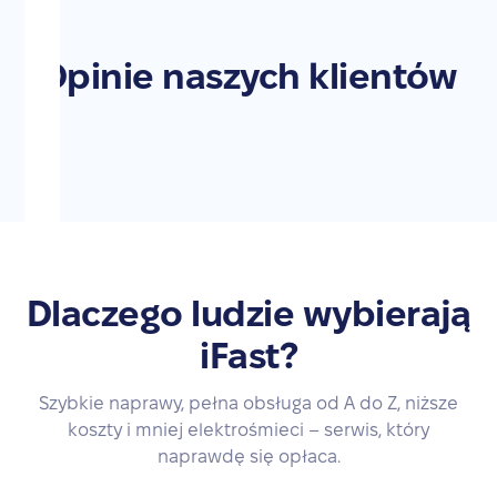
Opinie naszych klientów
Dlaczego ludzie wybierają
iFast?
Szybkie naprawy, pełna obsługa od A do Z, niższe
koszty i mniej elektrośmieci – serwis, który
naprawdę się opłaca.