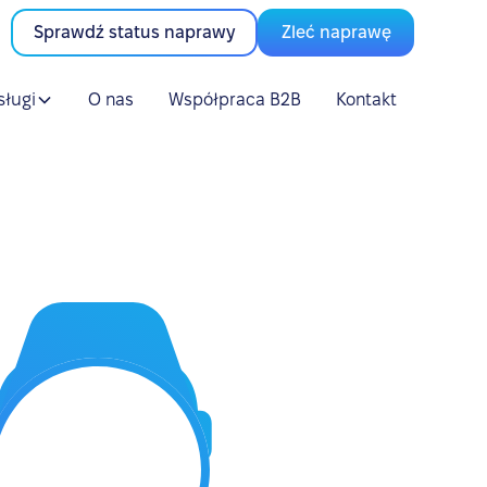
Sprawdź status naprawy
Zleć naprawę
sługi
O nas
Współpraca B2B
Kontakt