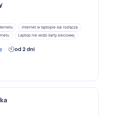
y
nternetu
Internet w laptopie się rozłącza
rnetu
Laptop nie widzi karty sieciowej
ę
od 2 dni
ika