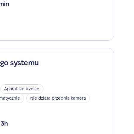
 min
ego systemu
Aparat się trzęsie
omatycznie
Nie działa przednia kamera
 3h