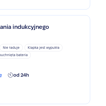
ania indukcyjnego
Nie ładuje
Klapka jest wypukła
puchnięta bateria
ę
od 24h