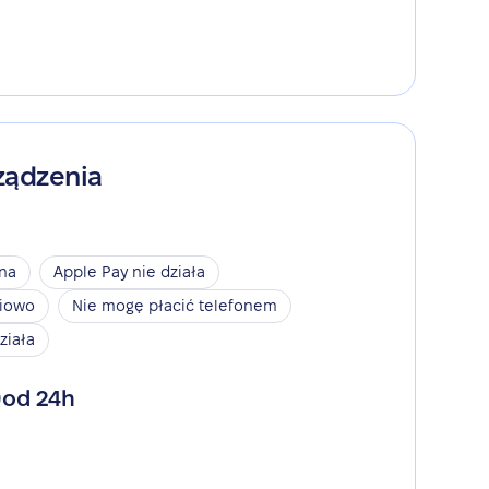
ządzenia
ina
Apple Pay nie działa
niowo
Nie mogę płacić telefonem
ziała
od 24h