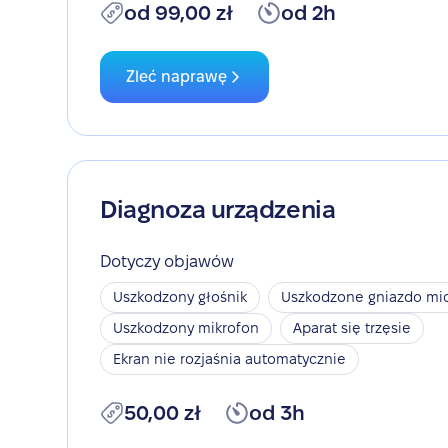
od 99,00 zł
od 2h
Zleć naprawę
Diagnoza urządzenia
Dotyczy objawów
Uszkodzony głośnik
Uszkodzone gniazdo mic
Uszkodzony mikrofon
Aparat się trzęsie
Ekran nie rozjaśnia automatycznie
50,00 zł
od 3h