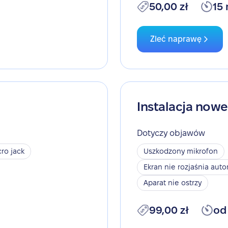
50,00 zł
15
Zleć naprawę
Instalacja now
Dotyczy objawów
ro jack
Uszkodzony mikrofon
Ekran nie rozjaśnia aut
Aparat nie ostrzy
99,00 zł
od