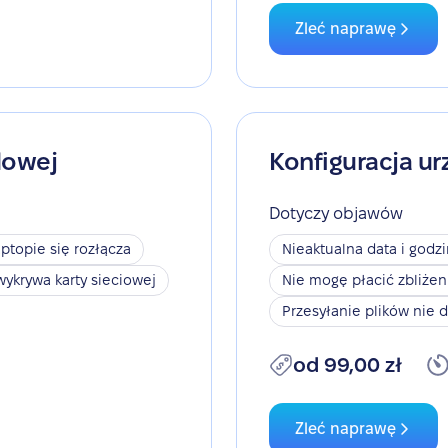
Zleć naprawę
dowej
Konfiguracja ur
Dotyczy objawów
aptopie się rozłącza
Nieaktualna data i godz
wykrywa karty sieciowej
Nie mogę płacić zbliże
Przesyłanie plików nie d
od 99,00 zł
Zleć naprawę