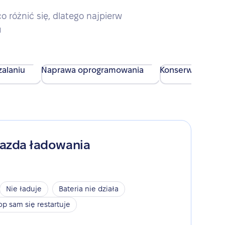
różnić się, dlatego najpierw
u
alaniu
Naprawa oprogramowania
Konserwacja urz
iazda ładowania
Nie ładuje
Bateria nie działa
op sam się restartuje