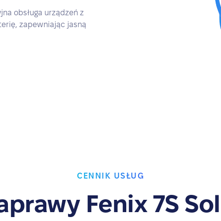
jna obsługa urządzeń z
terię, zapewniając jasną
CENNIK USŁUG
aprawy Fenix 7S Sol