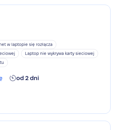
net w laptopie się rozłącza
ieciowej
Laptop nie wykrywa karty sieciowej
tu
ę
od 2 dni