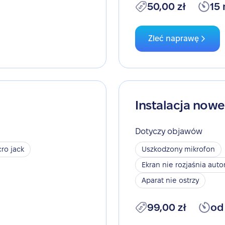
50,00 zł
15
Zleć naprawę
Instalacja now
Dotyczy objawów
ro jack
Uszkodzony mikrofon
Ekran nie rozjaśnia aut
Aparat nie ostrzy
99,00 zł
od