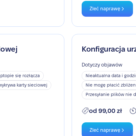
Zleć naprawę
dowej
Konfiguracja ur
Dotyczy objawów
aptopie się rozłącza
Nieaktualna data i godz
wykrywa karty sieciowej
Nie mogę płacić zbliże
Przesyłanie plików nie d
od 99,00 zł
Zleć naprawę