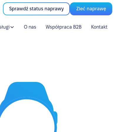
Sprawdź status naprawy
Zleć naprawę
sługi
O nas
Współpraca B2B
Kontakt