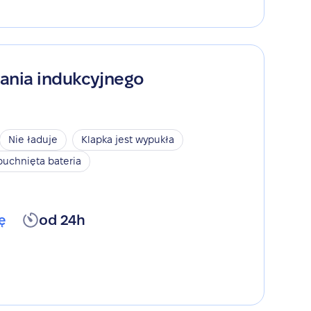
ania indukcyjnego
Nie ładuje
Klapka jest wypukła
puchnięta bateria
ę
od 24h