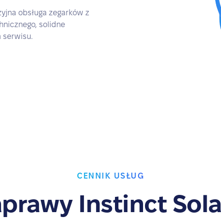
zyjna obsługa zegarków z
hnicznego, solidne
 serwisu.
CENNIK USŁUG
prawy Instinct Sola