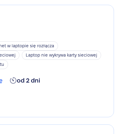
net w laptopie się rozłącza
ieciowej
Laptop nie wykrywa karty sieciowej
tu
ę
od 2 dni