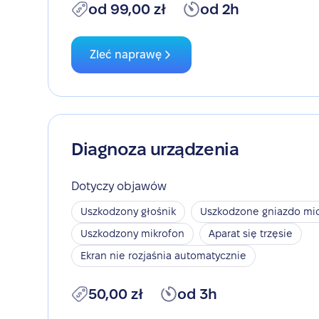
od 99,00 zł
od 2h
Zleć naprawę
Diagnoza urządzenia
Dotyczy objawów
Uszkodzony głośnik
Uszkodzone gniazdo mic
Uszkodzony mikrofon
Aparat się trzęsie
Ekran nie rozjaśnia automatycznie
50,00 zł
od 3h