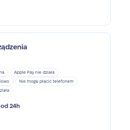
ządzenia
ina
Apple Pay nie działa
niowo
Nie mogę płacić telefonem
ziała
od 24h