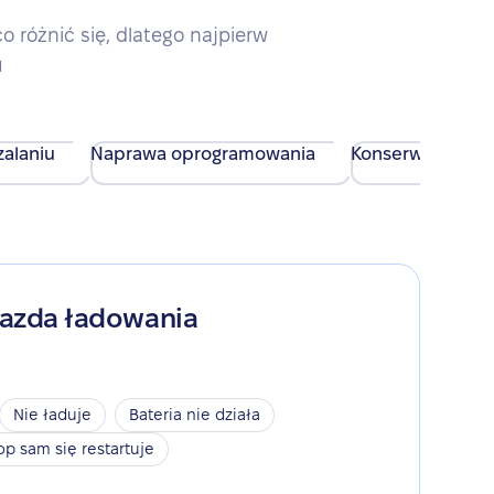
różnić się, dlatego najpierw
u
alaniu
Naprawa oprogramowania
Konserwacja urz
iazda ładowania
Nie ładuje
Bateria nie działa
op sam się restartuje