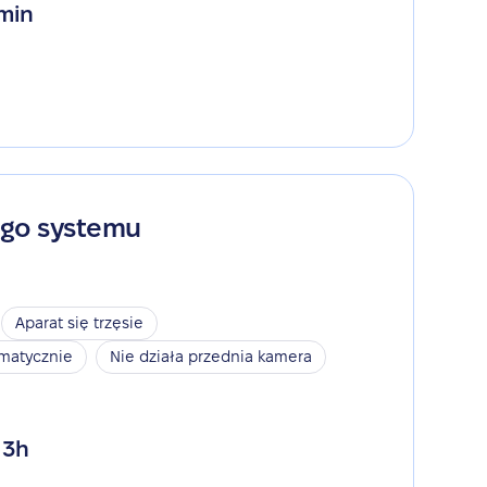
 min
ego systemu
Aparat się trzęsie
omatycznie
Nie działa przednia kamera
 3h