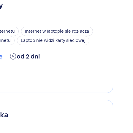
y
nternetu
Internet w laptopie się rozłącza
rnetu
Laptop nie widzi karty sieciowej
ę
od 2 dni
ika