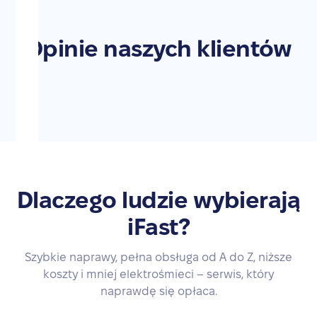
Opinie naszych klientów
Dlaczego ludzie wybierają
iFast?
Szybkie naprawy, pełna obsługa od A do Z, niższe
koszty i mniej elektrośmieci – serwis, który
naprawdę się opłaca.