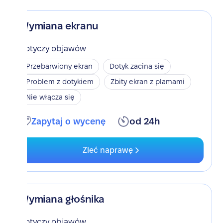
Wymiana ekranu
Dotyczy objawów
Przebarwiony ekran
Dotyk zacina się
Problem z dotykiem
Zbity ekran z plamami
Nie włącza się
Zapytaj o wycenę
od 24h
Zleć naprawę
Wymiana głośnika
Dotyczy objawów