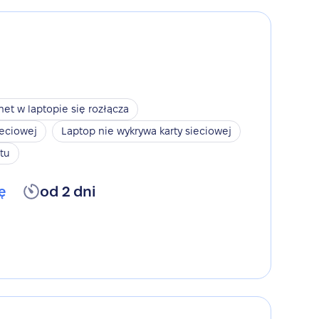
net w laptopie się rozłącza
ieciowej
Laptop nie wykrywa karty sieciowej
tu
ę
od 2 dni