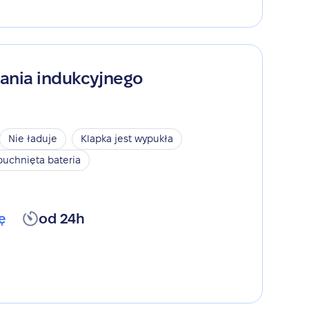
ania indukcyjnego
Nie ładuje
Klapka jest wypukła
puchnięta bateria
ę
od 24h