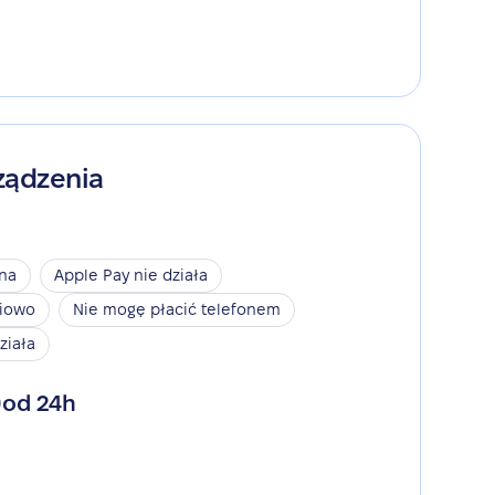
ządzenia
ina
Apple Pay nie działa
niowo
Nie mogę płacić telefonem
ziała
od 24h