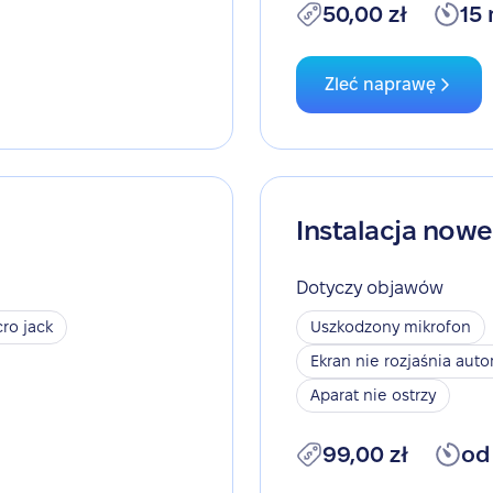
50,00 zł
15
Zleć naprawę
Instalacja now
Dotyczy objawów
ro jack
Uszkodzony mikrofon
Ekran nie rozjaśnia aut
Aparat nie ostrzy
99,00 zł
od