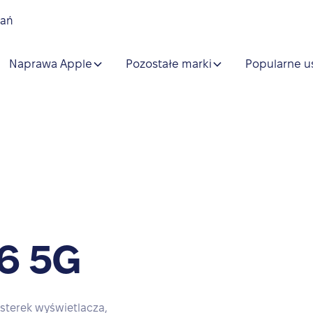
nań
Naprawa Apple
Pozostałe marki
Popularne u
6 5G
sterek wyświetlacza,