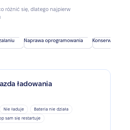
różnić się, dlatego najpierw
u
alaniu
Naprawa oprogramowania
Konserwacja urz
iazda ładowania
Nie ładuje
Bateria nie działa
op sam się restartuje