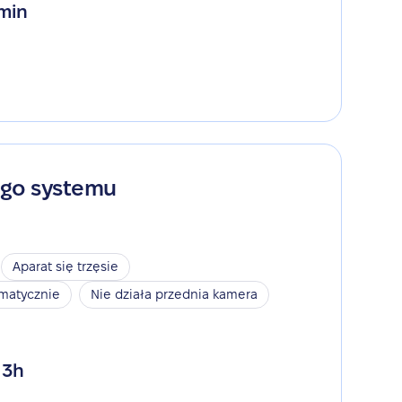
 min
ego systemu
Aparat się trzęsie
omatycznie
Nie działa przednia kamera
 3h