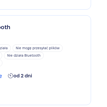
ooth
ziała
Nie mogę przesyłać plików
Nie działa Bluetooth
ę
od 2 dni