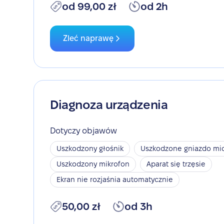
od 99,00 zł
od 2h
Zleć naprawę
Diagnoza urządzenia
Dotyczy objawów
Uszkodzony głośnik
Uszkodzone gniazdo mic
Uszkodzony mikrofon
Aparat się trzęsie
Ekran nie rozjaśnia automatycznie
50,00 zł
od 3h