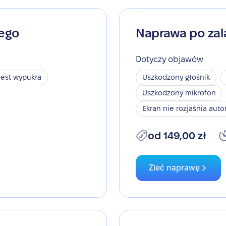
nego
Naprawa po zal
Dotyczy objawów
jest wypukła
Uszkodzony głośnik
Uszkodzony mikrofon
Ekran nie rozjaśnia aut
od 149,00 zł
Zleć naprawę