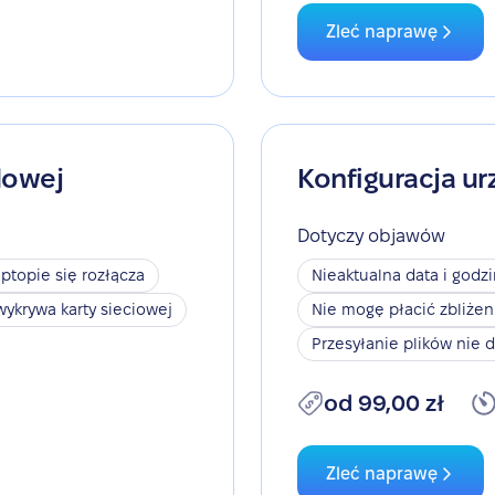
Zleć naprawę
dowej
Konfiguracja ur
Dotyczy objawów
aptopie się rozłącza
Nieaktualna data i godz
wykrywa karty sieciowej
Nie mogę płacić zbliże
Przesyłanie plików nie d
od 99,00 zł
Zleć naprawę