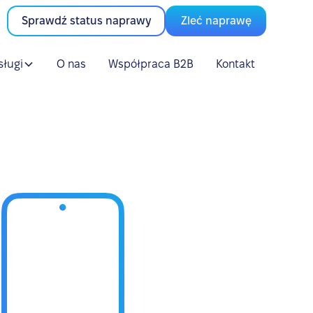
Sprawdź status naprawy
Zleć naprawę
sługi
O nas
Współpraca B2B
Kontakt