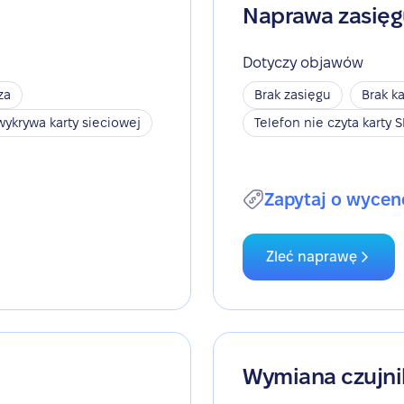
Naprawa zasię
Dotyczy objawów
za
Brak zasięgu
Brak ka
wykrywa karty sieciowej
Telefon nie czyta karty 
Zapytaj o wycen
Zleć naprawę
Wymiana czujni