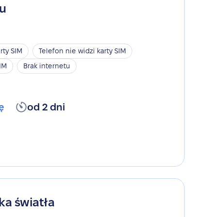
gu
rty SIM
Telefon nie widzi karty SIM
SIM
Brak internetu
ę
od 2 dni
ka światła