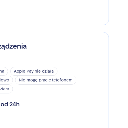
ządzenia
ina
Apple Pay nie działa
niowo
Nie mogę płacić telefonem
ziała
od 24h