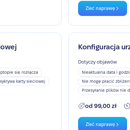
Zleć naprawę
dowej
Konfiguracja ur
Dotyczy objawów
aptopie się rozłącza
Nieaktualna data i godz
wykrywa karty sieciowej
Nie mogę płacić zbliże
Przesyłanie plików nie d
od 99,00 zł
Zleć naprawę