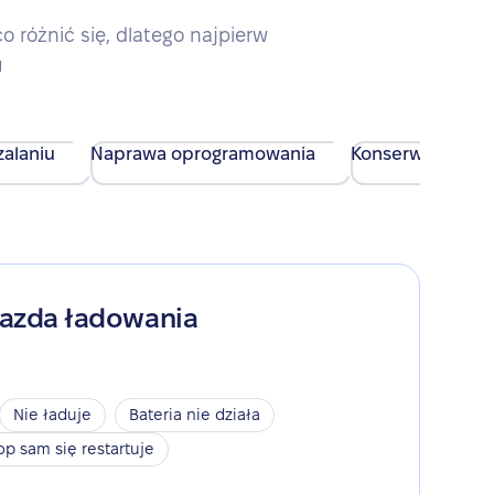
różnić się, dlatego najpierw
u
alaniu
Naprawa oprogramowania
Konserwacja urz
iazda ładowania
Nie ładuje
Bateria nie działa
op sam się restartuje