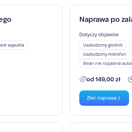
nego
Naprawa po zal
Dotyczy objawów
jest wypukła
Uszkodzony głośnik
Uszkodzony mikrofon
Ekran nie rozjaśnia aut
od 149,00 zł
Zleć naprawę