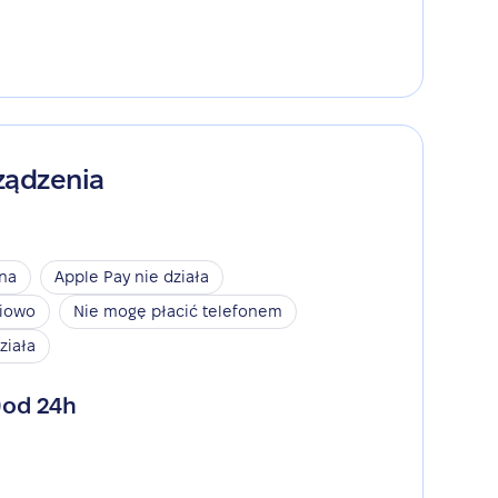
ządzenia
ina
Apple Pay nie działa
niowo
Nie mogę płacić telefonem
ziała
od 24h