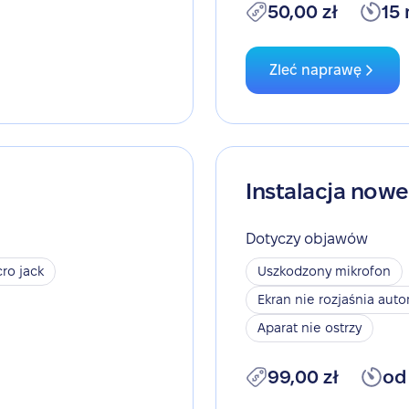
50,00 zł
15
Zleć naprawę
Instalacja now
Dotyczy objawów
ro jack
Uszkodzony mikrofon
Ekran nie rozjaśnia aut
Aparat nie ostrzy
99,00 zł
od