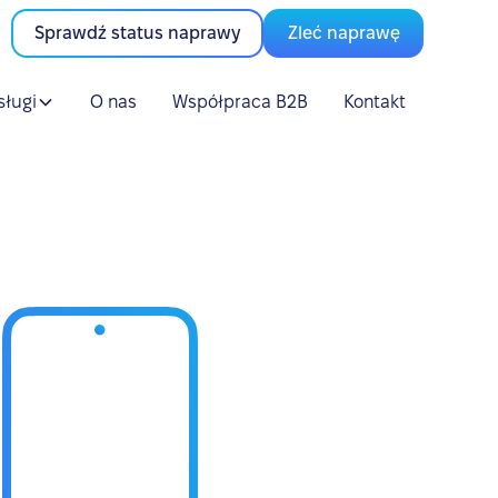
Sprawdź status naprawy
Zleć naprawę
sługi
O nas
Współpraca B2B
Kontakt