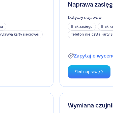
Naprawa zasię
Dotyczy objawów
za
Brak zasięgu
Brak ka
wykrywa karty sieciowej
Telefon nie czyta karty 
Zapytaj o wycen
Zleć naprawę
Wymiana czujni