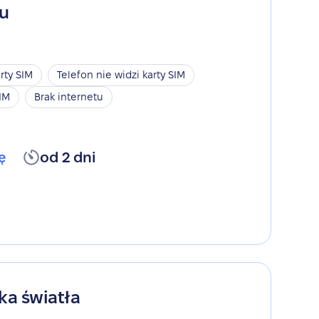
gu
rty SIM
Telefon nie widzi karty SIM
SIM
Brak internetu
ę
od 2 dni
ka światła