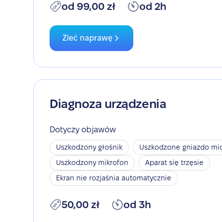
od 99,00 zł
od 2h
Zleć naprawę
Diagnoza urządzenia
Dotyczy objawów
Uszkodzony głośnik
Uszkodzone gniazdo mic
Uszkodzony mikrofon
Aparat się trzęsie
Ekran nie rozjaśnia automatycznie
50,00 zł
od 3h