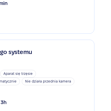
 min
ego systemu
Aparat się trzęsie
omatycznie
Nie działa przednia kamera
 3h