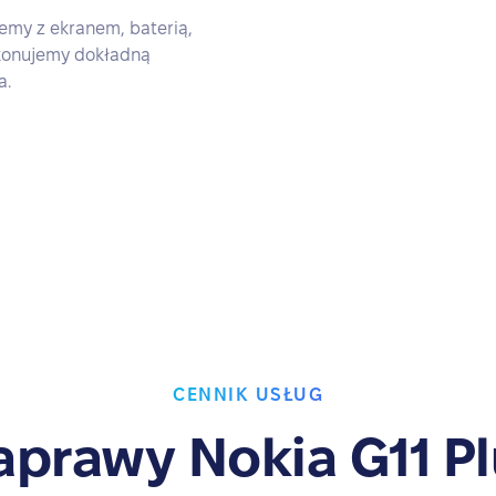
my z ekranem, baterią,
ykonujemy dokładną
a.
CENNIK USŁUG
aprawy Nokia G11 Pl