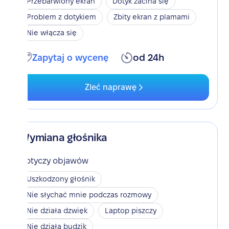
Przebarwiony ekran
Dotyk zacina się
Problem z dotykiem
Zbity ekran z plamami
Nie włącza się
Zapytaj o wycenę
od 24h
Zleć naprawę
Wymiana głośnika
Dotyczy objawów
Uszkodzony głośnik
Nie słychać mnie podczas rozmowy
Nie działa dzwięk
Laptop piszczy
Nie działa budzik