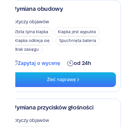
Wymiana obudowy
Dotyczy objawów
Zbita tylna klapka
Klapka jest wypukła
Klapka odkleja się
Spuchnięta bateria
Brak zasięgu
Zapytaj o wycenę
od 24h
Zleć naprawę
Wymiana przycisków głośności
Dotyczy objawów