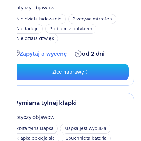
Dotyczy objawów
Nie działa ładowanie
Przerywa mikrofon
Nie ładuje
Problem z dotykiem
Nie działa dzwięk
Zapytaj o wycenę
od 2 dni
Zleć naprawę
Wymiana tylnej klapki
Dotyczy objawów
Zbita tylna klapka
Klapka jest wypukła
Klapka odkleja się
Spuchnięta bateria