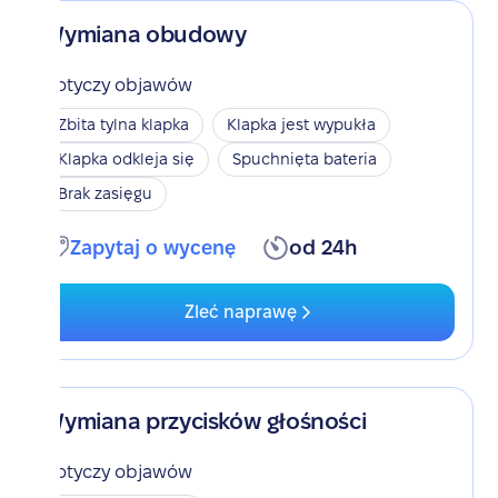
Wymiana obudowy
Dotyczy objawów
Zbita tylna klapka
Klapka jest wypukła
Klapka odkleja się
Spuchnięta bateria
Brak zasięgu
Zapytaj o wycenę
od 24h
Zleć naprawę
Wymiana przycisków głośności
Dotyczy objawów