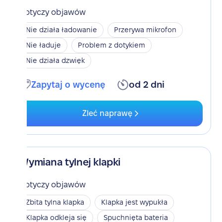
Dotyczy objawów
Nie działa ładowanie
Przerywa mikrofon
Nie ładuje
Problem z dotykiem
Nie działa dzwięk
Zapytaj o wycenę
od 2 dni
Zleć naprawę
Wymiana tylnej klapki
Dotyczy objawów
Zbita tylna klapka
Klapka jest wypukła
Klapka odkleja się
Spuchnięta bateria