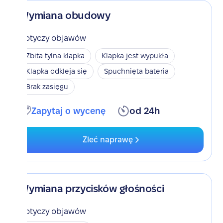
Wymiana obudowy
Dotyczy objawów
Zbita tylna klapka
Klapka jest wypukła
Klapka odkleja się
Spuchnięta bateria
Brak zasięgu
Zapytaj o wycenę
od 24h
Zleć naprawę
Wymiana przycisków głośności
Dotyczy objawów