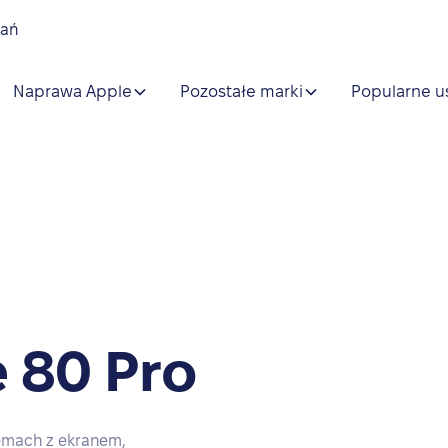
nań
Naprawa Apple
Pozostałe marki
Popularne u
 80 Pro
emach z ekranem,