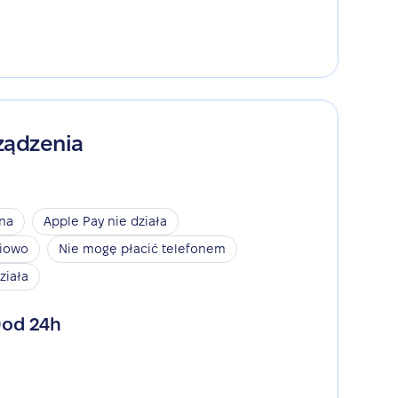
ządzenia
ina
Apple Pay nie działa
niowo
Nie mogę płacić telefonem
ziała
od 24h