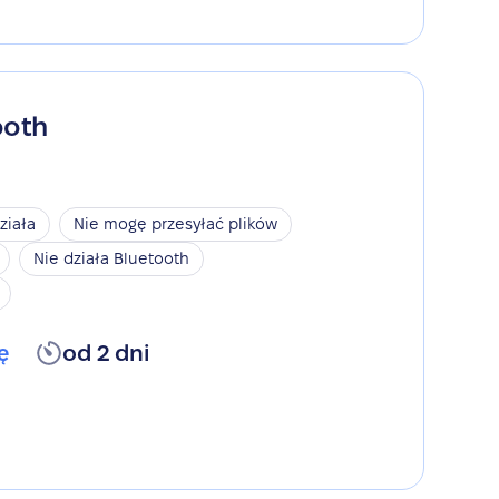
ooth
ziała
Nie mogę przesyłać plików
Nie działa Bluetooth
ę
od 2 dni