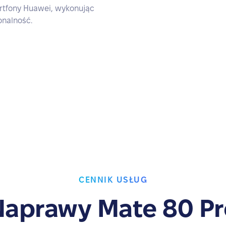
artfony Huawei, wykonując
onalność.
CENNIK USŁUG
Naprawy Mate 80 Pr