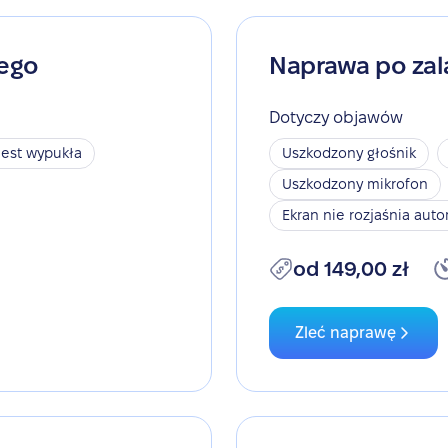
nego
Naprawa po zal
Dotyczy objawów
jest wypukła
Uszkodzony głośnik
Uszkodzony mikrofon
Ekran nie rozjaśnia aut
od 149,00 zł
Zleć naprawę