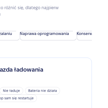
różnić się, dlatego najpierw
u
alaniu
Naprawa oprogramowania
Konserwacja urz
iazda ładowania
Nie ładuje
Bateria nie działa
op sam się restartuje