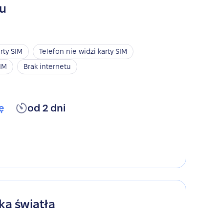
gu
rty SIM
Telefon nie widzi karty SIM
SIM
Brak internetu
ę
od 2 dni
ka światła