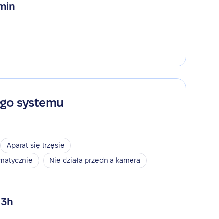
 min
ego systemu
Aparat się trzęsie
omatycznie
Nie działa przednia kamera
 3h