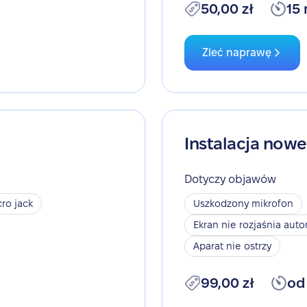
50,00 zł
15
Zleć naprawę
Instalacja now
Dotyczy objawów
ro jack
Uszkodzony mikrofon
Ekran nie rozjaśnia aut
Aparat nie ostrzy
99,00 zł
od