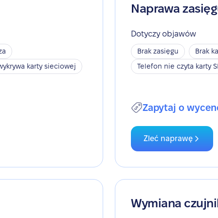
Naprawa zasię
Dotyczy objawów
za
Brak zasięgu
Brak ka
wykrywa karty sieciowej
Telefon nie czyta karty 
Zapytaj o wycen
Zleć naprawę
Wymiana czujni