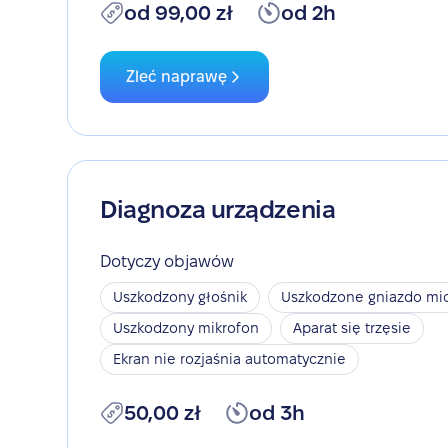
od 99,00 zł
od 2h
Zleć naprawę
Diagnoza urządzenia
Dotyczy objawów
Uszkodzony głośnik
Uszkodzone gniazdo mic
Uszkodzony mikrofon
Aparat się trzęsie
Ekran nie rozjaśnia automatycznie
50,00 zł
od 3h