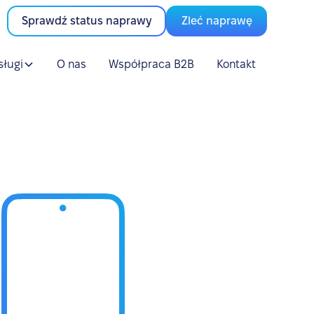
Sprawdź status naprawy
Zleć naprawę
sługi
O nas
Współpraca B2B
Kontakt