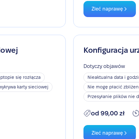
Zleć naprawę
dowej
Konfiguracja ur
Dotyczy objawów
aptopie się rozłącza
Nieaktualna data i godz
wykrywa karty sieciowej
Nie mogę płacić zbliże
Przesyłanie plików nie d
od 99,00 zł
Zleć naprawę