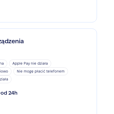
ządzenia
ina
Apple Pay nie działa
niowo
Nie mogę płacić telefonem
ziała
od 24h