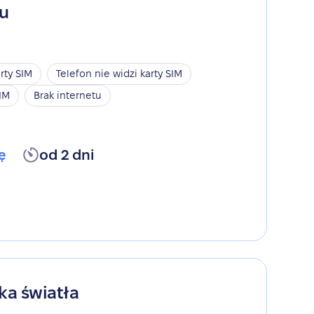
gu
rty SIM
Telefon nie widzi karty SIM
SIM
Brak internetu
ę
od 2 dni
ka światła