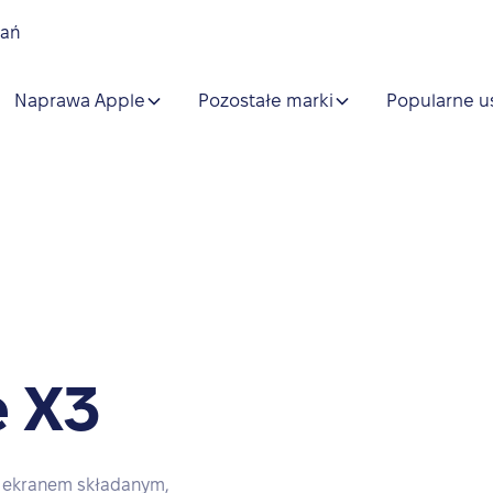
nań
Naprawa Apple
Pozostałe marki
Popularne u
 X3
 ekranem składanym,