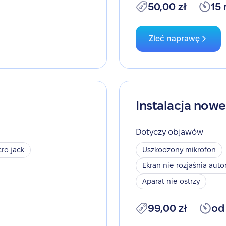
50,00 zł
15
Zleć naprawę
Instalacja now
Dotyczy objawów
ro jack
Uszkodzony mikrofon
Ekran nie rozjaśnia aut
Aparat nie ostrzy
99,00 zł
od