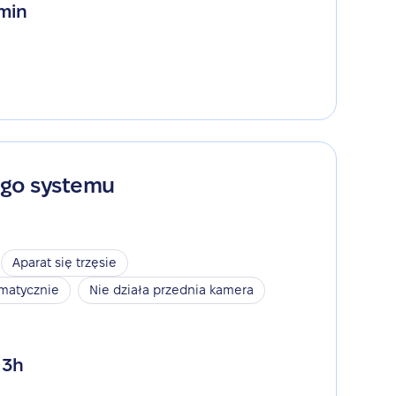
 min
ego systemu
Aparat się trzęsie
omatycznie
Nie działa przednia kamera
 3h