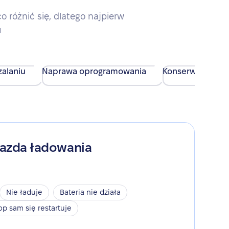
różnić się, dlatego najpierw
u
alaniu
Naprawa oprogramowania
Konserwacja urz
iazda ładowania
Nie ładuje
Bateria nie działa
op sam się restartuje