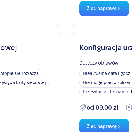
Zleć naprawę
dowej
Konfiguracja ur
Dotyczy objawów
aptopie się rozłącza
Nieaktualna data i godz
wykrywa karty sieciowej
Nie mogę płacić zbliże
Przesyłanie plików nie d
od 99,00 zł
Zleć naprawę