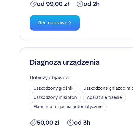
od 99,00 zł
od 2h
Zleć naprawę
Diagnoza urządzenia
Dotyczy objawów
Uszkodzony głośnik
Uszkodzone gniazdo mic
Uszkodzony mikrofon
Aparat się trzęsie
Ekran nie rozjaśnia automatycznie
50,00 zł
od 3h