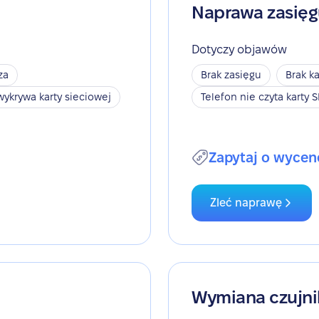
Naprawa zasię
Dotyczy objawów
za
Brak zasięgu
Brak ka
wykrywa karty sieciowej
Telefon nie czyta karty 
Zapytaj o wycen
Zleć naprawę
Wymiana czujni