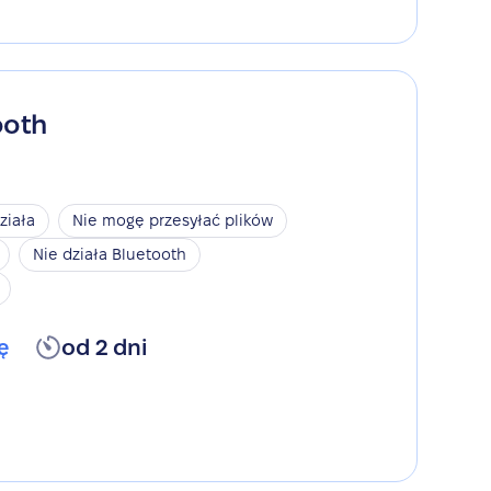
ooth
ziała
Nie mogę przesyłać plików
Nie działa Bluetooth
ę
od 2 dni