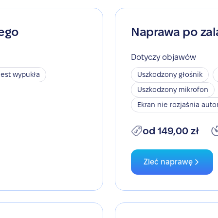
nego
Naprawa po zal
Dotyczy objawów
jest wypukła
Uszkodzony głośnik
Uszkodzony mikrofon
Ekran nie rozjaśnia aut
od 149,00 zł
Zleć naprawę