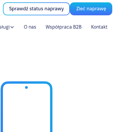
Sprawdź status naprawy
Zleć naprawę
sługi
O nas
Współpraca B2B
Kontakt