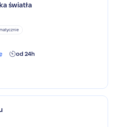
ka światła
omatycznie
ę
od 24h
u