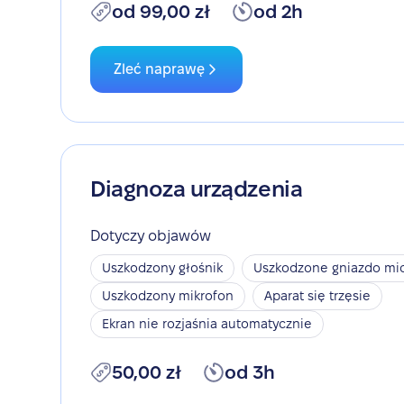
od 99,00 zł
od 2h
Zleć naprawę
Diagnoza urządzenia
Dotyczy objawów
Uszkodzony głośnik
Uszkodzone gniazdo mic
Uszkodzony mikrofon
Aparat się trzęsie
Ekran nie rozjaśnia automatycznie
50,00 zł
od 3h