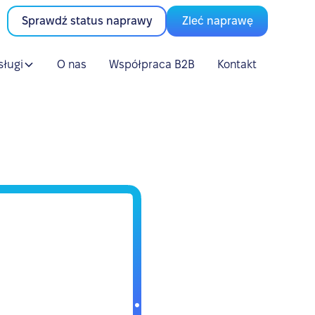
Sprawdź status naprawy
Zleć naprawę
sługi
O nas
Współpraca B2B
Kontakt