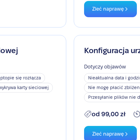
Zleć naprawę
dowej
Konfiguracja ur
Dotyczy objawów
aptopie się rozłącza
Nieaktualna data i godz
wykrywa karty sieciowej
Nie mogę płacić zbliże
Przesyłanie plików nie d
od 99,00 zł
Zleć naprawę