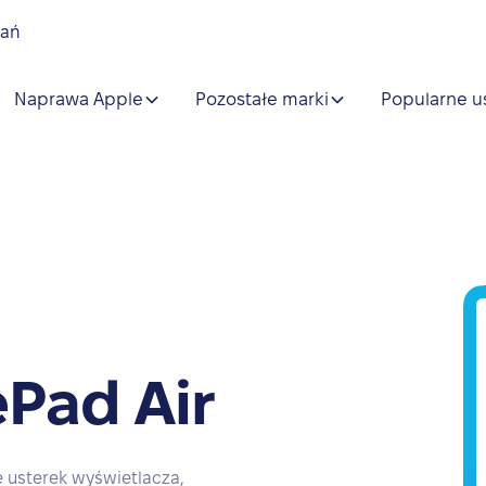
nań
Naprawa Apple
Pozostałe marki
Popularne u
Pad Air
 usterek wyświetlacza,