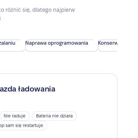
różnić się, dlatego najpierw
u
alaniu
Naprawa oprogramowania
Konserwacja urz
iazda ładowania
Nie ładuje
Bateria nie działa
op sam się restartuje