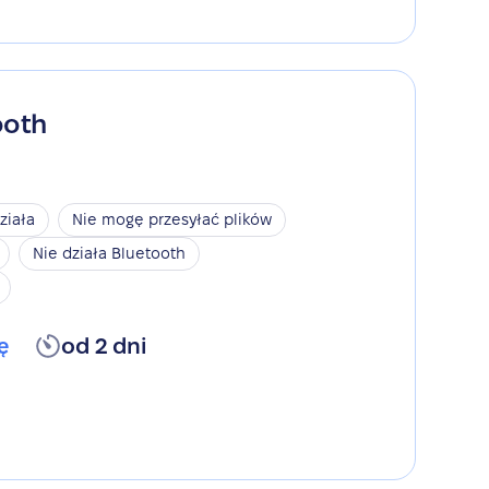
ooth
ziała
Nie mogę przesyłać plików
Nie działa Bluetooth
ę
od 2 dni