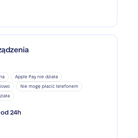
ządzenia
ina
Apple Pay nie działa
niowo
Nie mogę płacić telefonem
ziała
od 24h