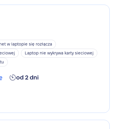
net w laptopie się rozłącza
ieciowej
Laptop nie wykrywa karty sieciowej
tu
ę
od 2 dni