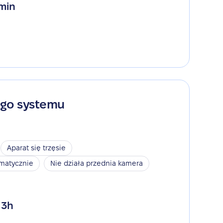
 min
ego systemu
Aparat się trzęsie
omatycznie
Nie działa przednia kamera
 3h