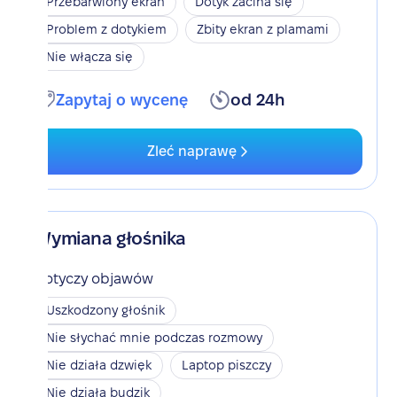
Przebarwiony ekran
Dotyk zacina się
Problem z dotykiem
Zbity ekran z plamami
Nie włącza się
Zapytaj o wycenę
od 24h
Zleć naprawę
Wymiana głośnika
Dotyczy objawów
Uszkodzony głośnik
Nie słychać mnie podczas rozmowy
Nie działa dzwięk
Laptop piszczy
Nie działa budzik