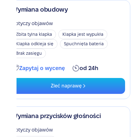
Wymiana obudowy
Dotyczy objawów
Zbita tylna klapka
Klapka jest wypukła
Klapka odkleja się
Spuchnięta bateria
Brak zasięgu
Zapytaj o wycenę
od 24h
Zleć naprawę
Wymiana przycisków głośności
Dotyczy objawów