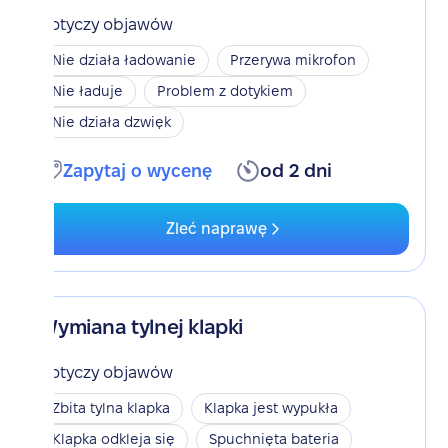
Dotyczy objawów
Nie działa ładowanie
Przerywa mikrofon
Nie ładuje
Problem z dotykiem
Nie działa dzwięk
Zapytaj o wycenę
od 2 dni
Zleć naprawę
Wymiana tylnej klapki
Dotyczy objawów
Zbita tylna klapka
Klapka jest wypukła
Klapka odkleja się
Spuchnięta bateria