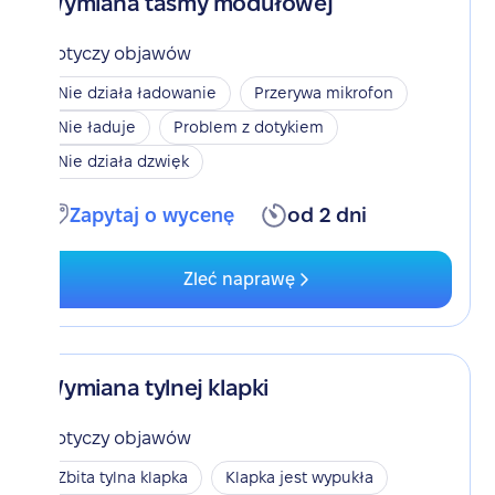
Wymiana taśmy modułowej
Dotyczy objawów
Nie działa ładowanie
Przerywa mikrofon
Nie ładuje
Problem z dotykiem
Nie działa dzwięk
Zapytaj o wycenę
od 2 dni
Zleć naprawę
Wymiana tylnej klapki
Dotyczy objawów
Zbita tylna klapka
Klapka jest wypukła