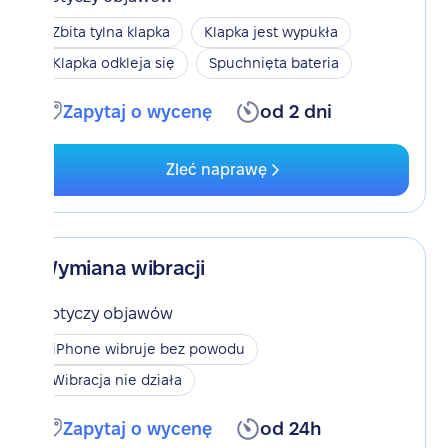
Zbita tylna klapka
Klapka jest wypukła
Klapka odkleja się
Spuchnięta bateria
Zapytaj o wycenę
od 2 dni
Zleć naprawę
Wymiana wibracji
Dotyczy objawów
iPhone wibruje bez powodu
Wibracja nie działa
Zapytaj o wycenę
od 24h