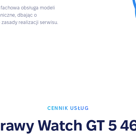
fachowa obsługa modeli
niczne, dbając o
 zasady realizacji serwisu.
CENNIK USŁUG
rawy Watch GT 5 