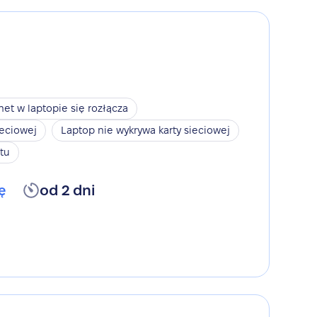
net w laptopie się rozłącza
ieciowej
Laptop nie wykrywa karty sieciowej
tu
ę
od 2 dni