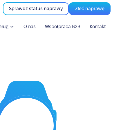
Sprawdź status naprawy
Zleć naprawę
sługi
O nas
Współpraca B2B
Kontakt