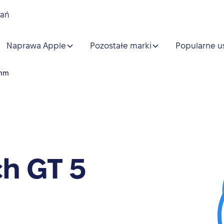
nań
Naprawa Apple
Pozostałe marki
Popularne u
6mm
h GT 5