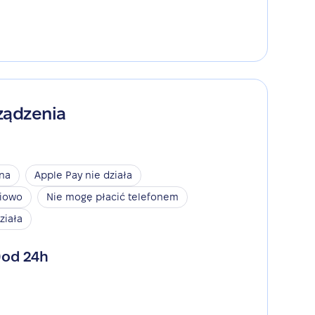
ządzenia
ina
Apple Pay nie działa
niowo
Nie mogę płacić telefonem
ziała
od 24h