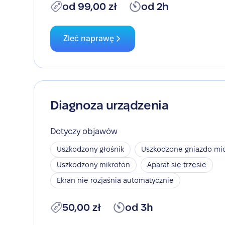
od 99,00 zł
od 2h
Zleć naprawę
Diagnoza urządzenia
Dotyczy objawów
Uszkodzony głośnik
Uszkodzone gniazdo mic
Uszkodzony mikrofon
Aparat się trzęsie
Ekran nie rozjaśnia automatycznie
50,00 zł
od 3h