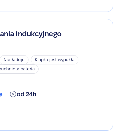
ania indukcyjnego
Nie ładuje
Klapka jest wypukła
puchnięta bateria
ę
od 24h