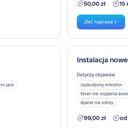
50,00 zł
15
Zleć naprawę
Instalacja now
Dotyczy objawów
ro jack
Uszkodzony mikrofon
Ekran nie rozjaśnia aut
Aparat nie ostrzy
99,00 zł
od