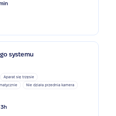
 min
ego systemu
Aparat się trzęsie
omatycznie
Nie działa przednia kamera
 3h