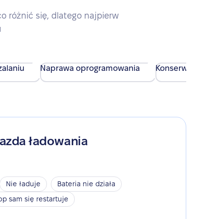
różnić się, dlatego najpierw
u
alaniu
Naprawa oprogramowania
Konserwacja urz
iazda ładowania
Nie ładuje
Bateria nie działa
op sam się restartuje