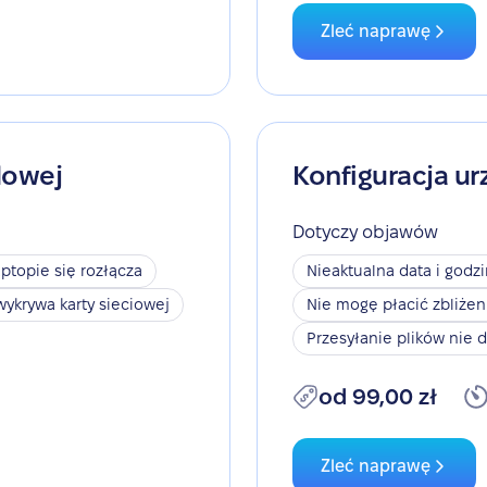
Zleć naprawę
dowej
Konfiguracja ur
Dotyczy objawów
aptopie się rozłącza
Nieaktualna data i godz
wykrywa karty sieciowej
Nie mogę płacić zbliże
Przesyłanie plików nie d
od 99,00 zł
Zleć naprawę