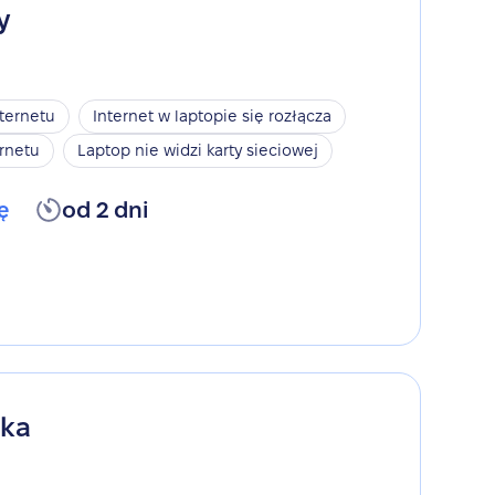
y
nternetu
Internet w laptopie się rozłącza
rnetu
Laptop nie widzi karty sieciowej
ę
od 2 dni
ika