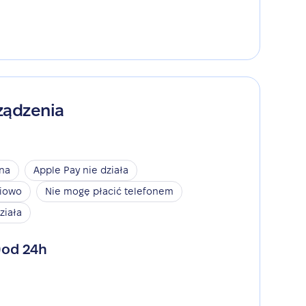
ządzenia
ina
Apple Pay nie działa
niowo
Nie mogę płacić telefonem
ziała
od 24h