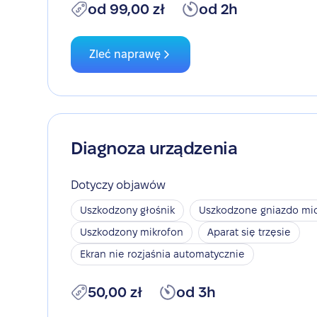
od 99,00 zł
od 2h
Zleć naprawę
Diagnoza urządzenia
Dotyczy objawów
Uszkodzony głośnik
Uszkodzone gniazdo mic
Uszkodzony mikrofon
Aparat się trzęsie
Ekran nie rozjaśnia automatycznie
50,00 zł
od 3h