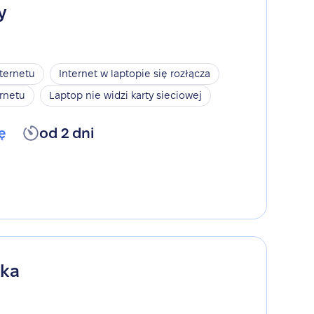
y
nternetu
Internet w laptopie się rozłącza
rnetu
Laptop nie widzi karty sieciowej
ę
od 2 dni
ika