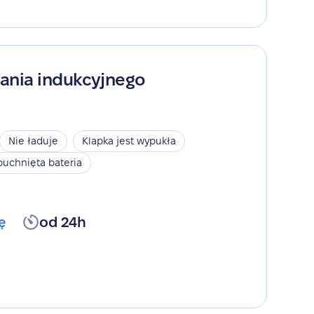
ania indukcyjnego
Nie ładuje
Klapka jest wypukła
puchnięta bateria
ę
od 24h