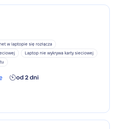
net w laptopie się rozłącza
ieciowej
Laptop nie wykrywa karty sieciowej
tu
ę
od 2 dni