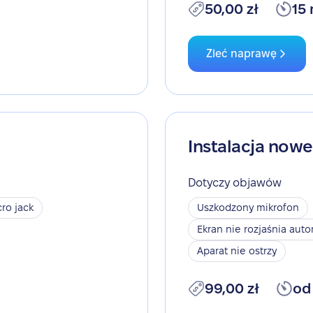
50,00 zł
15
Zleć naprawę
Instalacja now
Dotyczy objawów
ro jack
Uszkodzony mikrofon
Ekran nie rozjaśnia aut
Aparat nie ostrzy
99,00 zł
od