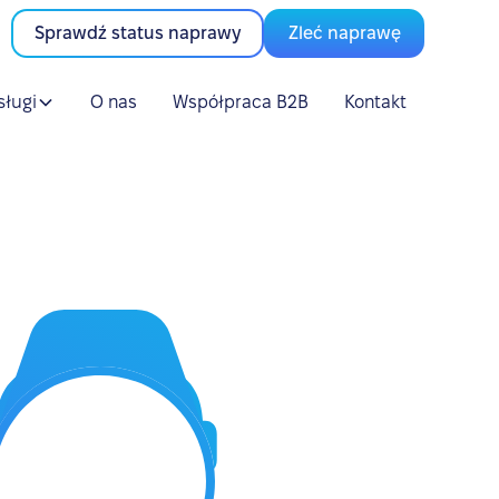
Sprawdź status naprawy
Zleć naprawę
sługi
O nas
Współpraca B2B
Kontakt