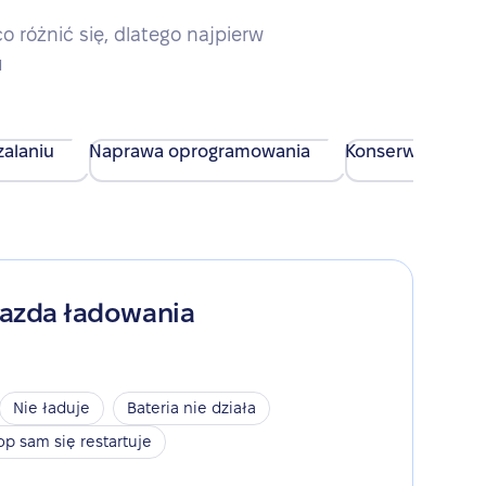
różnić się, dlatego najpierw
u
alaniu
Naprawa oprogramowania
Konserwacja urz
iazda ładowania
Nie ładuje
Bateria nie działa
op sam się restartuje