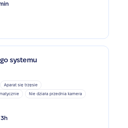
 min
ego systemu
Aparat się trzęsie
omatycznie
Nie działa przednia kamera
 3h