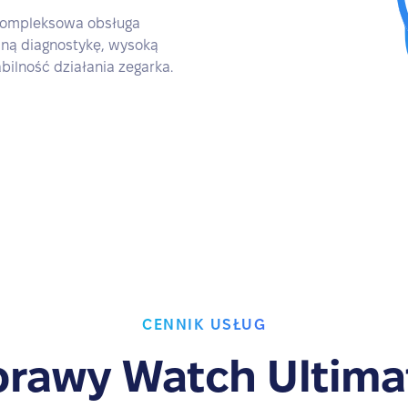
kompleksowa obsługa
ną diagnostykę, wysoką
ilność działania zegarka.
CENNIK USŁUG
rawy Watch Ultima