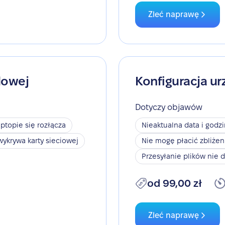
Zleć naprawę
dowej
Konfiguracja ur
Dotyczy objawów
aptopie się rozłącza
Nieaktualna data i godz
wykrywa karty sieciowej
Nie mogę płacić zbliże
Przesyłanie plików nie d
od 99,00 zł
Zleć naprawę