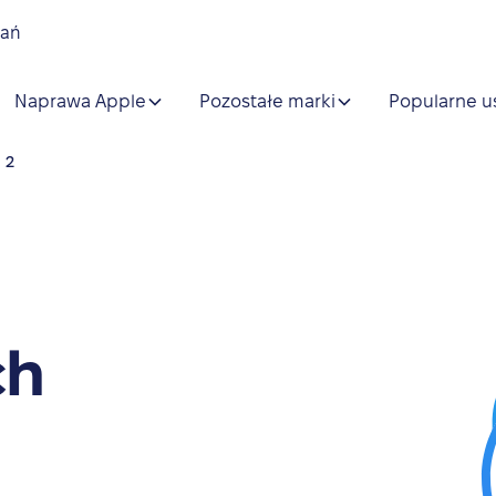
nań
Naprawa Apple
Pozostałe marki
Popularne u
 2
ch